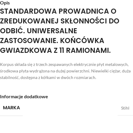
Opis
STANDARDOWA PROWADNICA O
ZREDUKOWANEJ SKŁONNOŚCI DO
ODBIĆ. UNIWERSALNE
ZASTOSOWANIE. KOŃCÓWKA
GWIAZDKOWA Z 11 RAMIONAMI.
Korpus składa się z trzech zespawanych elektrycznie płyt metalowych,
środkowa płyta wydrążona na dużej powierzchni. Niewielki ciężar, duża
stabilność, dostępna z kółkami w dwóch rozmiarach.
Informacje dodatkowe
MARKA
Stihl