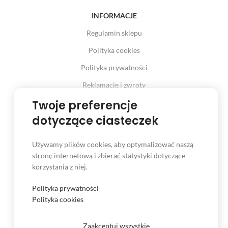
INFORMACJE
Regulamin sklepu
Polityka cookies
Polityka prywatności
Reklamacje i zwroty
Twoje preferencje
Prawo odstąpienia od umowy
dotyczące ciasteczek
Używamy plików cookies, aby optymalizować naszą
INFORMACJE
stronę internetową i zbierać statystyki dotyczące
korzystania z niej.
Serwis
Kontakt
Polityka prywatności
Polityka cookies
Czas i koszt dostawy
Formy płatności
Zaakceptuj wszystkie