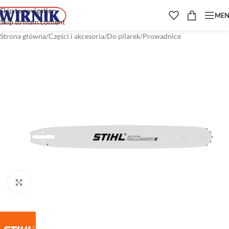
Skip to navigation
ME
Skip to main content
Strona główna
/
Części i akcesoria
/
Do pilarek
/
Prowadnice
Kliknij aby powiększyć