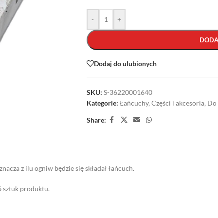
-
+
DODA
Dodaj do ulubionych
SKU:
S-36220001640
Kategorie:
Łańcuchy
,
Części i akcesoria
,
Do 
Share:
nacza z ilu ogniw będzie się składał łańcuch.
6 sztuk produktu.