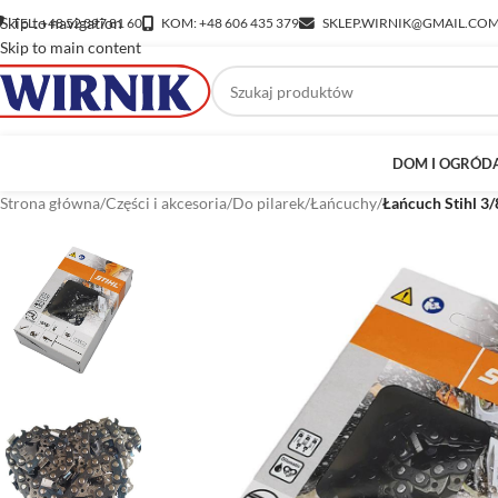
Skip to navigation
TEL: +48 52 397 81 60
KOM: +48 606 435 379
SKLEP.WIRNIK@GMAIL.CO
Skip to main content
DOM I OGRÓD
Strona główna
/
Części i akcesoria
/
Do pilarek
/
Łańcuchy
/
Łańcuch Stihl 3