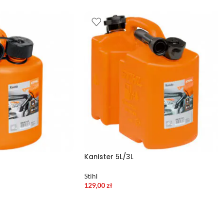
Kanister 5L/3L
Stihl
129,00
zł