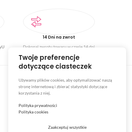
14 Dni na zwrot
ayU
Dokonaj zwrotu towaru w czasie 14 dni
Twoje preferencje
dotyczące ciasteczek
Używamy plików cookies, aby optymalizować naszą
stronę internetową i zbierać statystyki dotyczące
INFORMACJE
korzystania z niej.
Serwis
Polityka prywatności
Kontakt
Polityka cookies
Czas i koszt dostawy
Zaakceptuj wszystkie
Formy płatności