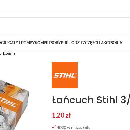
M
AGREGATY I POMPY
KOMPRESORY
BHP I ODZIEŻ
CZĘŚCI I AKCESORIA
/8 1,5mm
Łańcuch Stihl 
1,20
zł
4020 w magazynie