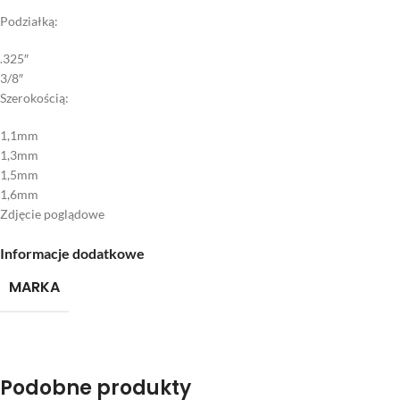
Podziałką:
.325″
3/8″
Szerokością:
1,1mm
1,3mm
1,5mm
1,6mm
Zdjęcie poglądowe
Informacje dodatkowe
MARKA
Podobne produkty