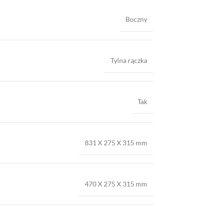
Boczny
Tylna rączka
Tak
831 X 275 X 315 mm
470 X 275 X 315 mm