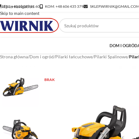
Skip to navigation
TEL: +48 52 397 81 60
KOM: +48 606 435 379
SKLEP.WIRNIK@GMAIL.CO
Skip to main content
DOM I OGRÓD
Strona główna
/
Dom i ogród
/
Pilarki łańcuchowe
/
Pilarki Spalinowe
/
Pila
BRAK