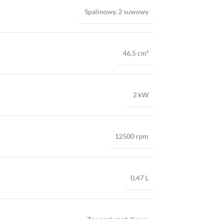
Spalinowy, 2 suwowy
46,5 cm³
2 kW
12500 rpm
0,47 L