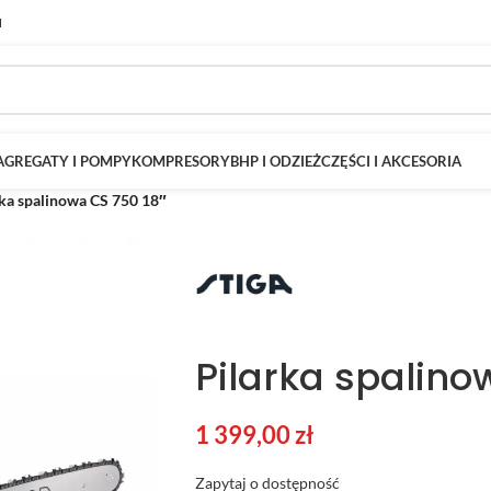
M
AGREGATY I POMPY
KOMPRESORY
BHP I ODZIEŻ
CZĘŚCI I AKCESORIA
rka spalinowa CS 750 18″
Pilarka spalino
1 399,00
zł
Zapytaj o dostępność