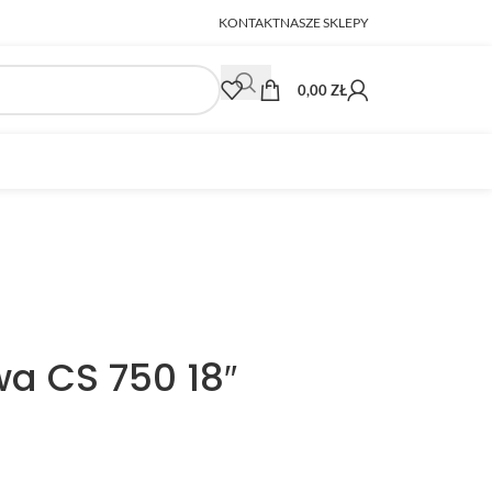
KONTAKT
NASZE SKLEPY
0,00
ZŁ
wa CS 750 18″