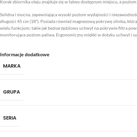
Korek zbiornika oleju znajduje się w łatwo dostępnym miejscu, a pozio
Solidna i mocna, zapewniająca wysoki poziom wydajności i niezawodnośc
długości 45 cm (18″). Posiada również magnezową pokrywę silnika, któr
wielu funkcjom; takie jak beznarzędziowy uchwyt na pokrywie filtra pow
monitorujące poziom paliwa. Ergonomiczny miękki w dotyku uchwyt i sys
Informacje dodatkowe
MARKA
GRUPA
SERIA