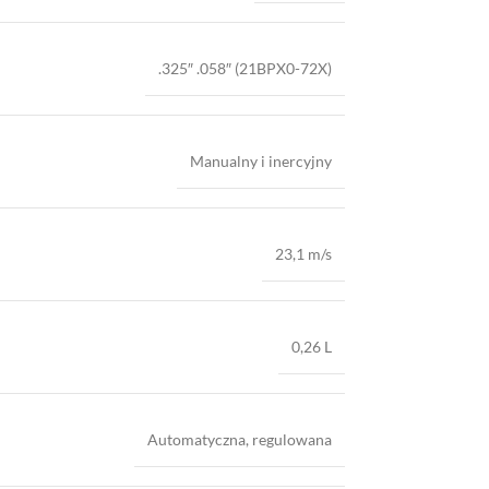
.325″ .058″ (21BPX0-72X)
Manualny i inercyjny
23,1 m/s
0,26 L
Automatyczna, regulowana