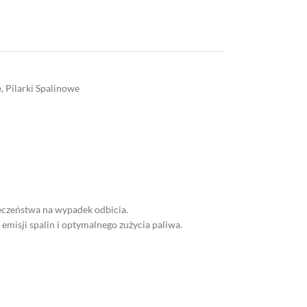
e
,
Pilarki Spalinowe
eczeństwa na wypadek odbicia.
misji spalin i optymalnego zużycia paliwa.