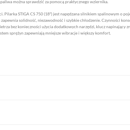
m paliwa można sprawdzić za pomocą praktycznego wziernika.
i. Pilarka STIGA CS 750 (18″) jest napędzana silnikiem spalinowym o po
a zapewnia solidność, niezawodność i szybkie chłodzenie. Czynności kon
ietrza bez konieczności użycia dodatkowych narzędzi, klucz napinający 
tem sprężyn zapewniają mniejsze wibracje i większy komfort.