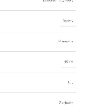
Zaworek motylkowy
Ręczny
Manualne
45 cm
18 „
Z zębatką