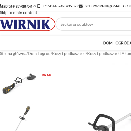
Skip to navigation
TEL: +48 52 397 81 60
KOM: +48 606 435 379
SKLEP.WIRNIK@GMAIL.CO
Skip to main content
DOM I OGRÓD
Strona główna
/
Dom i ogród
/
Kosy i podkaszarki
/
Kosy i podkaszarki Ak
BRAK