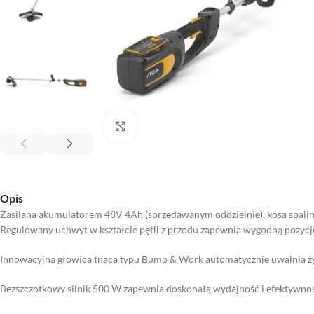
Kliknij aby powiększyć
Opis
Zasilana akumulatorem 48V 4Ah (sprzedawanym oddzielnie), kosa spalino
Regulowany uchwyt w kształcie pętli z przodu zapewnia wygodną pozycję
Innowacyjna głowica tnąca typu Bump & Work automatycznie uwalnia żył
Bezszczotkowy silnik 500 W zapewnia doskonałą wydajność i efektywnoś