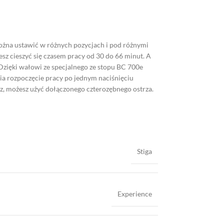
ożna ustawić w różnych pozycjach i pod różnymi
sz cieszyć się czasem pracy od 30 do 66 minut. A
zięki wałowi ze specjalnego ze stopu BC 700e
iwia rozpoczęcie pracy po jednym naciśnięciu
isz, możesz użyć dołączonego czterozębnego ostrza.
Stiga
Experience