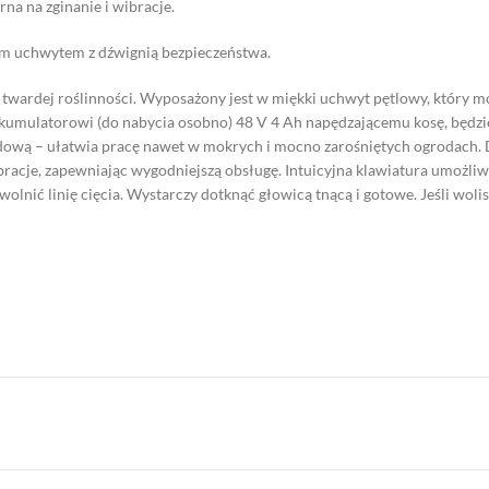
rna na zginanie i wibracje.
nym uchwytem z dźwignią bezpieczeństwa.
twardej roślinności. Wyposażony jest w miękki uchwyt pętlowy, który m
 akumulatorowi (do nabycia osobno) 48 V 4 Ah napędzającemu kosę, będzie
wą – ułatwia pracę nawet w mokrych i mocno zarośniętych ogrodach. D
 wibracje, zapewniając wygodniejszą obsługę. Intuicyjna klawiatura umożl
zwolnić linię cięcia. Wystarczy dotknąć głowicą tnącą i gotowe. Jeśli wol