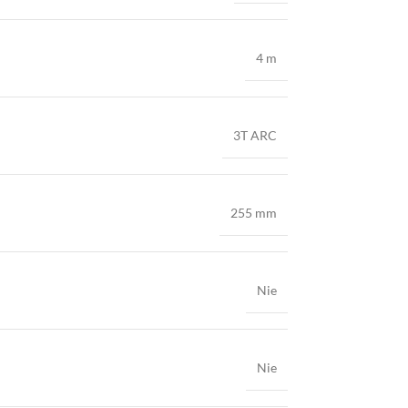
4 m
3T ARC
255 mm
Nie
Nie