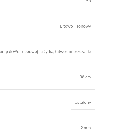
4 Ah
Litowo – jonowy
ump & Work podwójna żyłka, łatwe umieszczanie
38 cm
Ustalony
2 mm