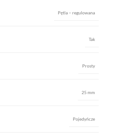
Pętla – regulowana
Tak
Prosty
25 mm
Pojedyńcze