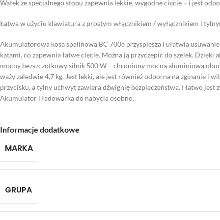
Wałek ze specjalnego stopu zapewnia lekkie, wygodne cięcie – i jest odpo
Łatwa w użyciu klawiatura z prostym włącznikiem / wyłącznikiem i tyl
Akumulatorowa kosa spalinowa BC 700e przyspiesza i ułatwia usuwanie 
kątami, co zapewnia łatwe cięcie. Można ją przyczepić do szelek. Dzięki
mocny bezszczotkowy silnik 500 W – chroniony mocną aluminiową obudo
waży zaledwie 4,7 kg. Jest lekki, ale jest również odporna na zginanie i
przycisku, a tylny uchwyt zawiera dźwignię bezpieczeństwa. I łatwo jest 
Akumulator i ładowarka do nabycia osobno.
Informacje dodatkowe
MARKA
GRUPA