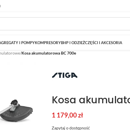
M
AGREGATY I POMPY
KOMPRESORY
BHP I ODZIEŻ
CZĘŚCI I AKCESORIA
umulatorowe
/
Kosa akumulatorowa BC 700e
Kosa akumulat
1 179,00
zł
Zapytaj o dostępność