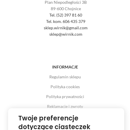
Plan Niepodległości 3B
89-600 Chojnice
Tel. (52) 397 81 60
Tel. kom. 606 435 379
sklep.wirnik@gmail.com
sklep@wirnik.com
INFORMACJE
Regulamin sklepu
Polityka cookies
Polityka prywatności
Reklamacje i zwroty
Twoje preferencje
Prawo odstąpienia od umowy
dotyczące ciasteczek