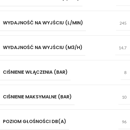
WYDAJNOŚĆ NA WYJŚCIU (L/MIN)
245
WYDAJNOŚĆ NA WYJŚCIU (M3/H)
14.7
CIŚNIENIE WŁĄCZENIA (BAR)
8
CIŚNIENIE MAKSYMALNE (BAR)
10
POZIOM GŁOŚNOŚCI DB(A)
96