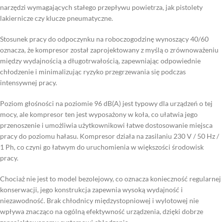
narzędzi wymagających stałego przepływu powietrza, jak pistolety
lakiernicze czy klucze pneumatyczne.
Stosunek pracy do odpoczynku na roboczogodzinę wynoszący 40/60
oznacza, że kompresor został zaprojektowany z myślą o zrównoważeniu
między wydajnością a długotrwałością, zapewniając odpowiednie
chłodzenie i minimalizując ryzyko przegrzewania się podczas
intensywnej pracy.
Poziom głośności na poziomie 96 dB(A) jest typowy dla urządzeń o tej
mocy, ale kompresor ten jest wyposażony w koła, co ułatwia jego
przenoszenie i umożliwia użytkownikowi łatwe dostosowanie miejsca
pracy do poziomu hałasu. Kompresor działa na zasilaniu 230 V / 50 Hz /
1 Ph, co czyni go łatwym do uruchomienia w większości środowisk
pracy.
Chociaż nie jest to model bezolejowy, co oznacza konieczność regularnej
konserwacji, jego konstrukcja zapewnia wysoką wydajność i
niezawodność. Brak chłodnicy międzystopniowej i wylotowej nie
wpływa znacząco na ogólną efektywność urządzenia, dzięki dobrze