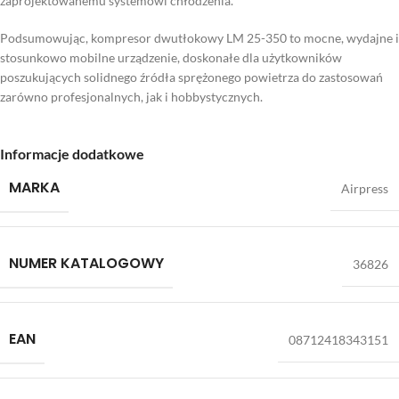
zaprojektowanemu systemowi chłodzenia.
Podsumowując, kompresor dwutłokowy LM 25-350 to mocne, wydajne i
stosunkowo mobilne urządzenie, doskonałe dla użytkowników
poszukujących solidnego źródła sprężonego powietrza do zastosowań
zarówno profesjonalnych, jak i hobbystycznych.
Informacje dodatkowe
MARKA
Airpress
NUMER KATALOGOWY
36826
EAN
08712418343151