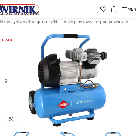
Skip to navigation
ME
Skip to main content
Strona główna
/
Kompresory
/
Na kołach piankowych / pompowanych
BRAK
Kliknij aby powiększyć