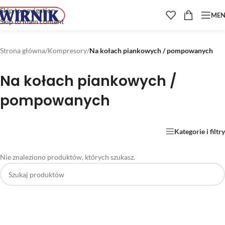
Skip to navigation
ME
Skip to main content
Strona główna
/
Kompresory
/
Na kołach piankowych / pompowanych
Na kołach piankowych /
pompowanych
Kategorie i filtry
Nie znaleziono produktów, których szukasz.