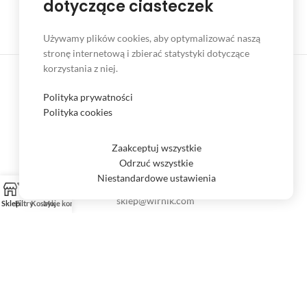
dotyczące ciasteczek
Dokonaj zwrotu towaru w czasie 14 dni
Używamy plików cookies, aby optymalizować naszą
stronę internetową i zbierać statystyki dotyczące
korzystania z niej.
Polityka prywatności
Polityka cookies
Plan Niepodległości 3B
89-600 Chojnice
Zaakceptuj wszystkie
Tel. (52) 397 81 60
Odrzuć wszystkie
Tel. kom. 606 435 379
Niestandardowe ustawienia
sklep.wirnik@gmail.com
sklep@wirnik.com
Sklep
Filtry
Koszyk
Moje konto
INFORMACJE
Regulamin sklepu