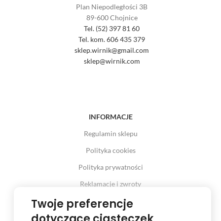
Plan Niepodległości 3B
89-600 Chojnice
Tel. (52) 397 81 60
Tel. kom. 606 435 379
sklep.wirnik@gmail.com
sklep@wirnik.com
INFORMACJE
Regulamin sklepu
Polityka cookies
Polityka prywatności
Reklamacje i zwroty
Prawo odstąpienia od umowy
Twoje preferencje
dotyczące ciasteczek