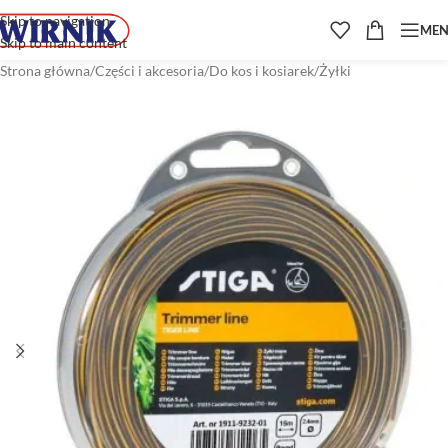
Skip to navigation
ME
Skip to main content
Strona główna
/
Części i akcesoria
/
Do kos i kosiarek
/
Żyłki