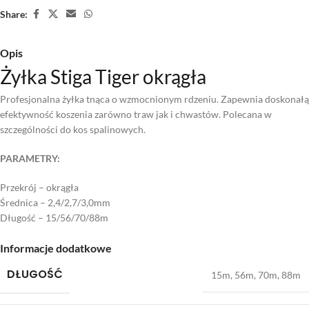
Share:
Opis
Żyłka Stiga Tiger okrągła
Profesjonalna żyłka tnąca o wzmocnionym rdzeniu. Zapewnia doskonałą
efektywność koszenia zarówno traw jak i chwastów. Polecana w
szczególności do kos spalinowych.
PARAMETRY:
Przekrój – okrągła
Średnica – 2,4/2,7/3,0mm
Długość – 15/56/70/88m
Informacje dodatkowe
DŁUGOŚĆ
15m
,
56m
,
70m
,
88m