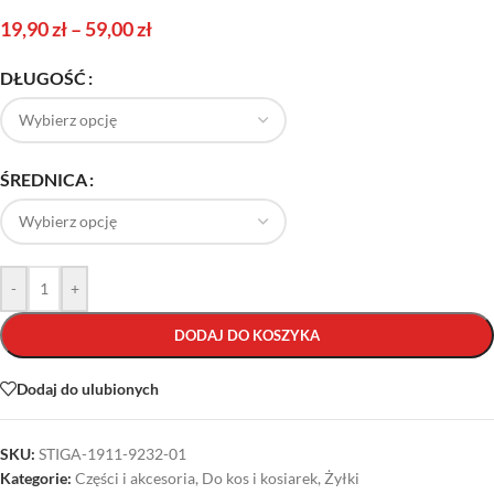
19,90
zł
–
59,00
zł
DŁUGOŚĆ
ŚREDNICA
-
+
DODAJ DO KOSZYKA
Dodaj do ulubionych
SKU:
STIGA-1911-9232-01
Kategorie:
Części i akcesoria
,
Do kos i kosiarek
,
Żyłki