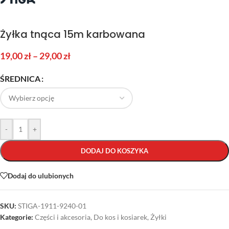
Żyłka tnąca 15m karbowana
19,00
zł
–
29,00
zł
ŚREDNICA
-
+
DODAJ DO KOSZYKA
Dodaj do ulubionych
SKU:
STIGA-1911-9240-01
Kategorie:
Części i akcesoria
,
Do kos i kosiarek
,
Żyłki