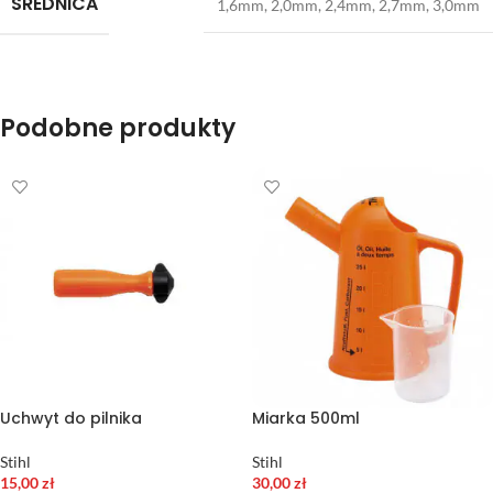
ŚREDNICA
1,6mm
,
2,0mm
,
2,4mm
,
2,7mm
,
3,0mm
Podobne produkty
Uchwyt do pilnika
Miarka 500ml
Stihl
Stihl
15,00
zł
30,00
zł