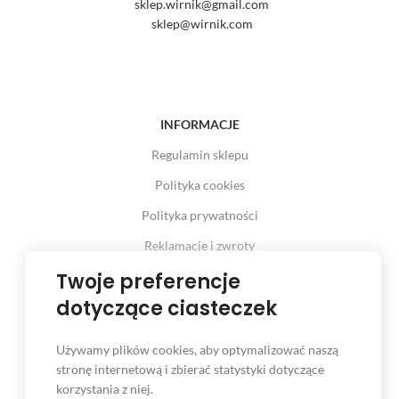
sklep.wirnik@gmail.com
sklep@wirnik.com
INFORMACJE
Regulamin sklepu
Polityka cookies
Polityka prywatności
Reklamacje i zwroty
Prawo odstąpienia od umowy
Twoje preferencje
dotyczące ciasteczek
Używamy plików cookies, aby optymalizować naszą
INFORMACJE
stronę internetową i zbierać statystyki dotyczące
korzystania z niej.
Serwis