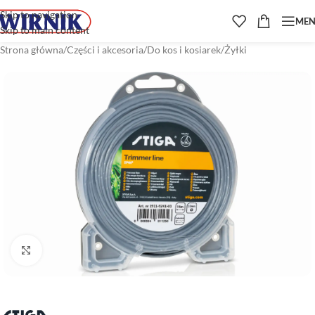
Skip to navigation
ME
Skip to main content
Strona główna
/
Części i akcesoria
/
Do kos i kosiarek
/
Żyłki
Kliknij aby powiększyć