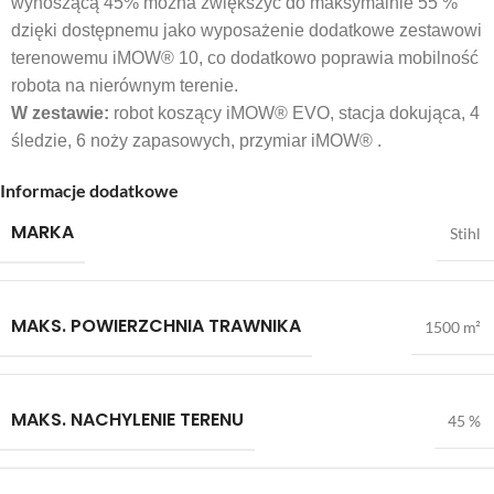
wynoszącą 45% można zwiększyć do maksymalnie 55 %
dzięki dostępnemu jako wyposażenie dodatkowe zestawowi
terenowemu iMOW® 10, co dodatkowo poprawia mobilność
robota na nierównym terenie.
W zestawie:
robot koszący iMOW® EVO, stacja dokująca, 4
śledzie, 6 noży zapasowych, przymiar iMOW® .
Informacje dodatkowe
MARKA
Stihl
MAKS. POWIERZCHNIA TRAWNIKA
1500 m²
MAKS. NACHYLENIE TERENU
45 %