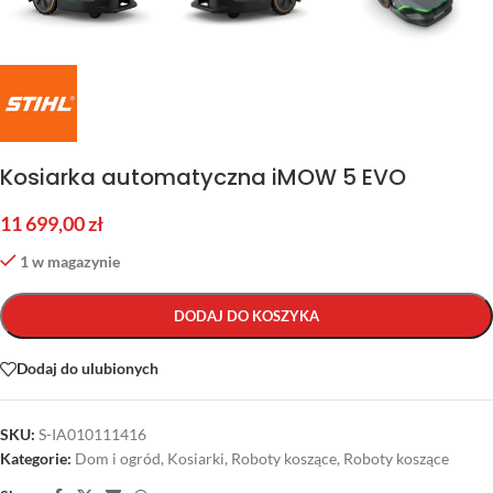
Kosiarka automatyczna iMOW 5 EVO
11 699,00
zł
1 w magazynie
DODAJ DO KOSZYKA
Dodaj do ulubionych
SKU:
S-IA010111416
Kategorie:
Dom i ogród
,
Kosiarki
,
Roboty koszące
,
Roboty koszące