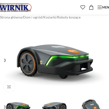
Skip to navigation
ME
Skip to main content
Strona główna
/
Dom i ogród
/
Kosiarki
/
Roboty koszące
Kliknij aby powiększyć