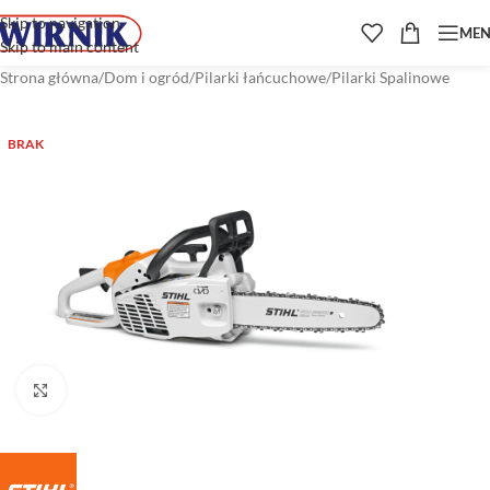
Skip to navigation
ME
Skip to main content
Strona główna
/
Dom i ogród
/
Pilarki łańcuchowe
/
Pilarki Spalinowe
BRAK
Kliknij aby powiększyć