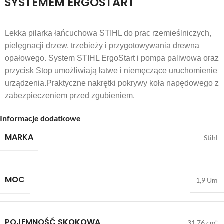
SYSTEMEM ERGOSTART
Lekka pilarka łańcuchowa STIHL do prac rzemieślniczych,
pielęgnacji drzew, trzebieży i przygotowywania drewna
opałowego. System STIHL ErgoStart i pompa paliwowa oraz
przycisk Stop umożliwiają łatwe i niemęczące uruchomienie
urządzenia.Praktyczne nakrętki pokrywy koła napędowego z
zabezpieczeniem przed zgubieniem.
Informacje dodatkowe
MARKA
Stihl
MOC
1,9 Um
POJEMNOŚĆ SKOKOWA
31,76 cm³