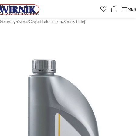
Skip to navigation
ME
Skip to main content
Strona główna
/
Części i akcesoria
/
Smary i oleje