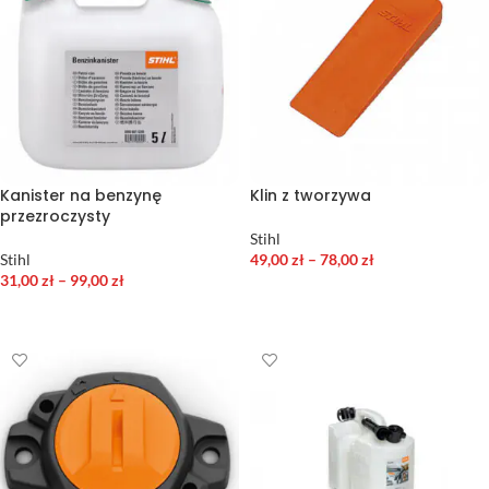
Kanister na benzynę
Klin z tworzywa
przezroczysty
Stihl
Stihl
49,00
zł
–
78,00
zł
31,00
zł
–
99,00
zł
WYBIERZ OPCJE
WYBIERZ OPCJE