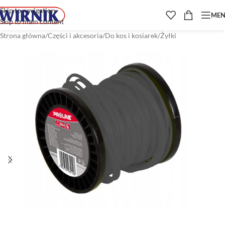
Skip to navigation
ME
Skip to main content
Strona główna
/
Części i akcesoria
/
Do kos i kosiarek
/
Żyłki