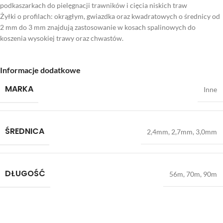
podkaszarkach do pielęgnacji trawników i cięcia niskich traw
Żyłki o profilach: okrągłym, gwiazdka oraz kwadratowych o średnicy od
2 mm do 3 mm znajdują zastosowanie w kosach spalinowych do
koszenia wysokiej trawy oraz chwastów.
Informacje dodatkowe
MARKA
Inne
ŚREDNICA
2,4mm
,
2,7mm
,
3,0mm
DŁUGOŚĆ
56m
,
70m
,
90m