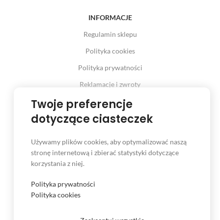
INFORMACJE
Regulamin sklepu
Polityka cookies
Polityka prywatności
Reklamacje i zwroty
Twoje preferencje
Prawo odstąpienia od umowy
dotyczące ciasteczek
Używamy plików cookies, aby optymalizować naszą
INFORMACJE
stronę internetową i zbierać statystyki dotyczące
korzystania z niej.
Serwis
Kontakt
Polityka prywatności
Polityka cookies
Czas i koszt dostawy
Formy płatności