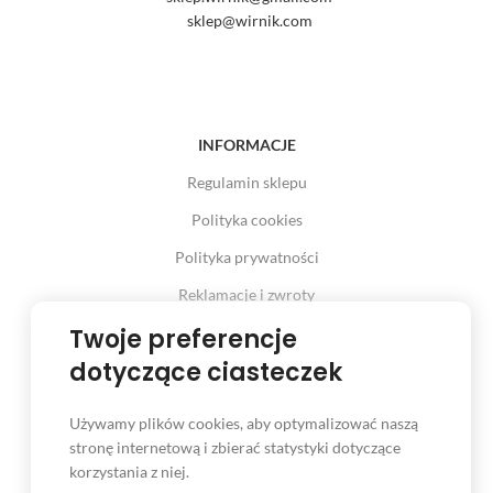
sklep@wirnik.com
INFORMACJE
Regulamin sklepu
Polityka cookies
Polityka prywatności
Reklamacje i zwroty
Twoje preferencje
Prawo odstąpienia od umowy
dotyczące ciasteczek
Używamy plików cookies, aby optymalizować naszą
INFORMACJE
stronę internetową i zbierać statystyki dotyczące
korzystania z niej.
Serwis