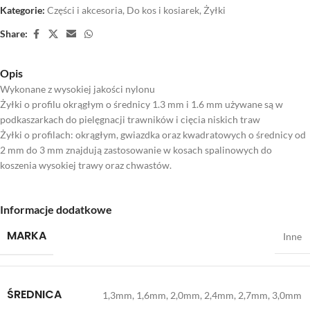
Kategorie:
Części i akcesoria
,
Do kos i kosiarek
,
Żyłki
Share:
Opis
Wykonane z wysokiej jakości nylonu
Żyłki o profilu okrągłym o średnicy 1.3 mm i 1.6 mm używane są w
podkaszarkach do pielęgnacji trawników i cięcia niskich traw
Żyłki o profilach: okrągłym, gwiazdka oraz kwadratowych o średnicy od
2 mm do 3 mm znajdują zastosowanie w kosach spalinowych do
koszenia wysokiej trawy oraz chwastów.
Informacje dodatkowe
MARKA
Inne
ŚREDNICA
1,3mm
,
1,6mm
,
2,0mm
,
2,4mm
,
2,7mm
,
3,0mm