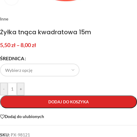
Inne
Żyłka tnąca kwadratowa 15m
5,50
zł
–
8,00
zł
ŚREDNICA
-
+
DODAJ DO KOSZYKA
Dodaj do ulubionych
SKU:
PX-98121