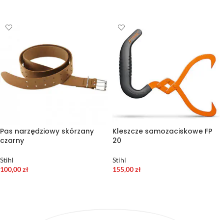
WYBIERZ OPCJE
Pas narzędziowy skórzany
Kleszcze samozaciskowe FP
czarny
20
Stihl
Stihl
100,00
zł
155,00
zł
DODAJ DO KOSZYKA
DODAJ DO KOSZYKA