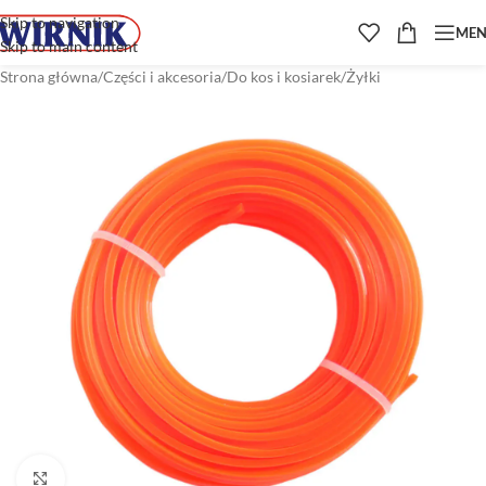
Skip to navigation
ME
Skip to main content
Strona główna
/
Części i akcesoria
/
Do kos i kosiarek
/
Żyłki
Kliknij aby powiększyć