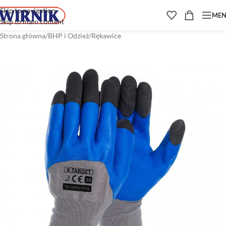
Skip to navigation
ME
Skip to main content
Strona główna
/
BHP i Odzież
/
Rękawice