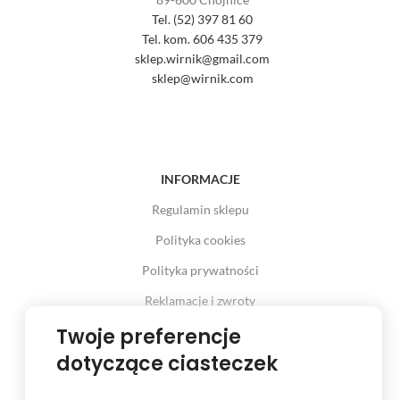
Tel. (52) 397 81 60
Tel. kom. 606 435 379
sklep.wirnik@gmail.com
sklep@wirnik.com
INFORMACJE
Regulamin sklepu
Polityka cookies
Polityka prywatności
Reklamacje i zwroty
Prawo odstąpienia od umowy
Twoje preferencje
dotyczące ciasteczek