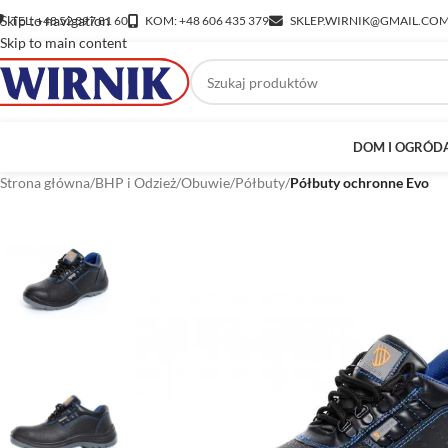
Skip to navigation
TEL: +48 52 397 81 60
KOM: +48 606 435 379
SKLEP.WIRNIK@GMAIL.CO
Skip to main content
DOM I OGRÓD
Strona główna
/
BHP i Odzież
/
Obuwie
/
Półbuty
/
Półbuty ochronne Evo