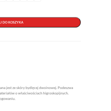
J DO KOSZYKA
na jest ze skóry bydlęcej dwoinowej. Podeszwa
ateriałów o właściwościach higroskopijnych.
logowaniu.