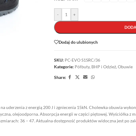
-
+
DODA
Dodaj do ulubionych
SKU:
PC-EVO S1SRC/36
Kategorie:
Półbuty
,
BHP i Odzież
,
Obuwie
Share:
uderzenia z energią 200 J i zgniecenia 15kN. Cholewka obuwia wykona
czna, olejoodporna. Absorpcja energii w części piętowej. Wyściółka z m
zmiarach: 36 – 47. Aktualna dostępność produktów widoczna jest po za