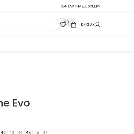
KONTAKT
NASZE SKLEPY
0,00
ZŁ
ne Evo
42
43
44
45
46
47