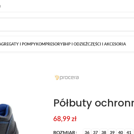
M
AGREGATY I POMPY
KOMPRESORY
BHP I ODZIEŻ
CZĘŚCI I AKCESORIA
Półbuty ochron
68,99
zł
ROZMIAR
36
37
38
39
40
41