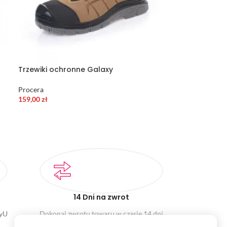
Trzewiki ochronne Galaxy
Procera
159,00
zł
14 Dni na zwrot
ayU
Dokonaj zwrotu towaru w czasie 14 dni