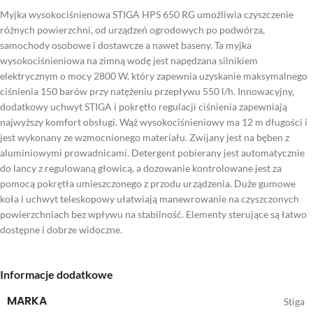
Myjka wysokociśnienowa STIGA HPS 650 RG umożliwia czyszczenie
różnych powierzchni, od urządzeń ogrodowych po podwórza,
samochody osobowe i dostawcze a nawet baseny. Ta myjka
wysokociśnieniowa na zimną wodę jest napędzana silnikiem
elektrycznym o mocy 2800 W, który zapewnia uzyskanie maksymalnego
ciśnienia 150 barów przy natężeniu przepływu 550 l/h. Innowacyjny,
dodatkowy uchwyt STIGA i pokrętło regulacji ciśnienia zapewniają
najwyższy komfort obsługi. Wąż wysokociśnieniowy ma 12 m długości i
jest wykonany ze wzmocnionego materiału. Zwijany jest na bęben z
aluminiowymi prowadnicami. Detergent pobierany jest automatycznie
do lancy z regulowaną głowicą, a dozowanie kontrolowane jest za
pomocą pokrętła umieszczonego z przodu urządzenia. Duże gumowe
koła i uchwyt teleskopowy ułatwiają manewrowanie na czyszczonych
powierzchniach bez wpływu na stabilność. Elementy sterujące są łatwo
dostępne i dobrze widoczne.
Informacje dodatkowe
MARKA
Stiga