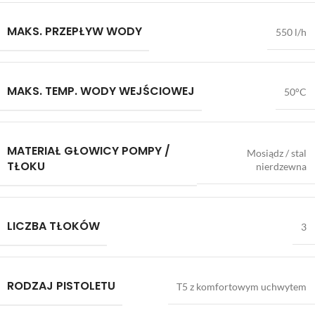
MAKS. PRZEPŁYW WODY
550 l/h
MAKS. TEMP. WODY WEJŚCIOWEJ
50°C
MATERIAŁ GŁOWICY POMPY /
Mosiądz / stal
TŁOKU
nierdzewna
LICZBA TŁOKÓW
3
RODZAJ PISTOLETU
T5 z komfortowym uchwytem