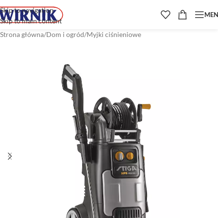
Skip to navigation
ME
Skip to main content
Strona główna
/
Dom i ogród
/
Myjki ciśnieniowe