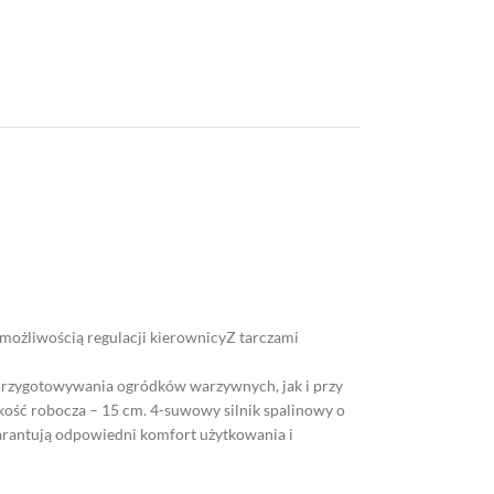
 możliwością regulacji kierownicyZ tarczami
przygotowywania ogródków warzywnych, jak i przy
okość robocza – 15 cm. 4-suwowy silnik spalinowy o
warantują odpowiedni komfort użytkowania i