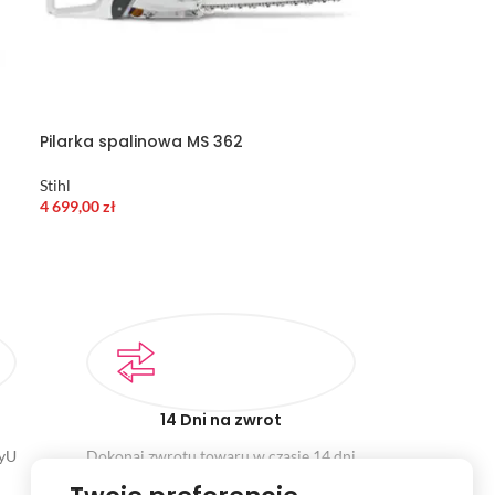
Pilarka spalinowa MS 362
Stihl
4 699,00
zł
14 Dni na zwrot
ayU
Dokonaj zwrotu towaru w czasie 14 dni