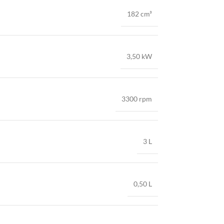
182 cm³
3,50 kW
3300 rpm
3 L
0,50 L