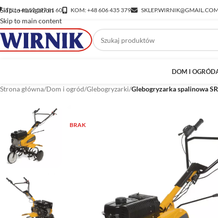
Skip to navigation
TEL: +48 52 397 81 60
KOM: +48 606 435 379
SKLEP.WIRNIK@GMAIL.CO
Skip to main content
DOM I OGRÓD
Strona główna
/
Dom i ogród
/
Glebogryzarki
/
Glebogryzarka spalinowa S
BRAK