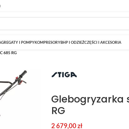
M
AGREGATY I POMPY
KOMPRESORY
BHP I ODZIEŻ
CZĘŚCI I AKCESORIA
RC 685 RG
Glebogryzarka 
RG
2 679,00
zł