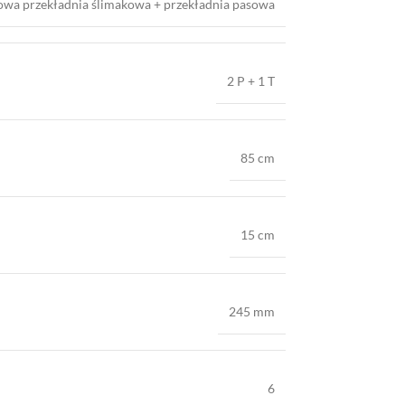
owa przekładnia ślimakowa + przekładnia pasowa
2 P + 1 T
85 cm
15 cm
245 mm
6