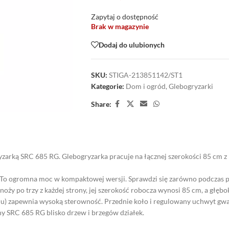
Zapytaj o dostępność
Brak w magazynie
Dodaj do ulubionych
SKU:
STIGA-213851142/ST1
Kategorie:
Dom i ogród
,
Glebogryzarki
Share:
yzarką SRC 685 RG. Glebogryzarka pracuje na łącznej szerokości 85 cm z
 To ogromna moc w kompaktowej wersji. Sprawdzi się zarówno podczas 
oży po trzy z każdej strony, jej szerokość robocza wynosi 85 cm, a głęb
tyłu) zapewnia wysoką sterowność. Przednie koło i regulowany uchwyt g
ny SRC 685 RG blisko drzew i brzegów działek.