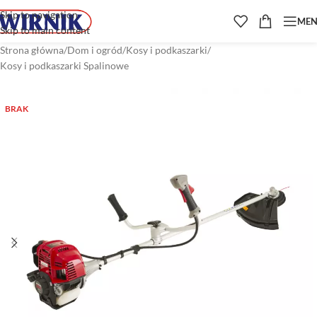
Skip to navigation
ME
Skip to main content
Strona główna
/
Dom i ogród
/
Kosy i podkaszarki
/
Kosy i podkaszarki Spalinowe
BRAK