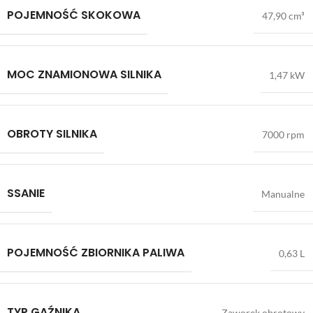
POJEMNOŚĆ SKOKOWA
47,90 cm³
MOC ZNAMIONOWA SILNIKA
1,47 kW
OBROTY SILNIKA
7000 rpm
SSANIE
Manualne
POJEMNOŚĆ ZBIORNIKA PALIWA
0,63 L
TYP GAŹNIKA
Zaworek obrotowy