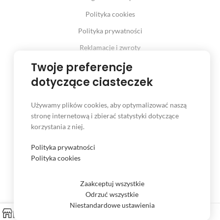
Polityka cookies
Polityka prywatności
Reklamacje i zwroty
Prawo odstąpienia od umowy
Twoje preferencje
dotyczące ciasteczek
Używamy plików cookies, aby optymalizować naszą
INFORMACJE
stronę internetową i zbierać statystyki dotyczące
korzystania z niej.
Serwis
Kontakt
Polityka prywatności
Polityka cookies
Czas i koszt dostawy
Formy płatności
Zaakceptuj wszystkie
Odrzuć wszystkie
Niestandardowe ustawienia