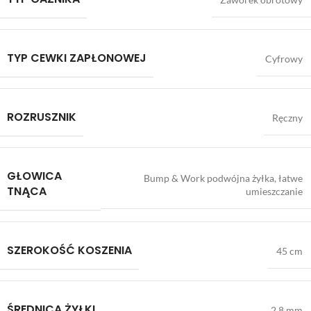
TYP CEWKI ZAPŁONOWEJ
Cyfrowy
ROZRUSZNIK
Ręczny
GŁOWICA
Bump & Work podwójna żyłka, łatwe
TNĄCA
umieszczanie
SZEROKOŚĆ KOSZENIA
45 cm
ŚREDNICA ŻYŁKI
2,8 mm