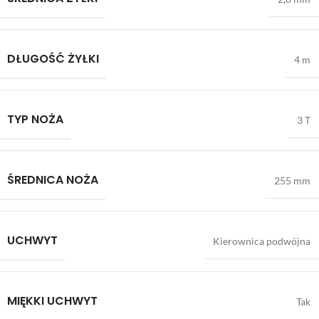
DŁUGOŚĆ ŻYŁKI
4 m
TYP NOŻA
3 T
ŚREDNICA NOŻA
255 mm
UCHWYT
Kierownica podwójna
MIĘKKI UCHWYT
Tak