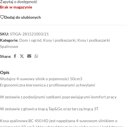
Zapytaj o dostępność
Brak w magazynie
Dodaj do ulubionych
SKU:
STIGA-281521003/21
Kategorie:
Dom i ogród
,
Kosy i podkaszarki
,
Kosy i podkaszarki
Spalinowe
Share:
Opis
Wydajny 4-suwowy silnik o pojemności 50cm3
Ergonomiczna kierownica z profilowanymi uchwytami
W zestawie z podwójnymi szelkami poprawiającymi komfort pracy
W zestawie z głowica tnącą Tap&Go oraz tarczą tnącą 3T
Kosa spalinowa BC 450 HD jest napędzana 4-suwowym silnikiem o
pojemności 50 cm3, który charakteryzuje się cichą pracą i jest łatwy w