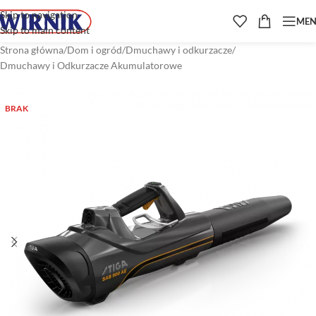
Skip to navigation
ME
Skip to main content
Strona główna
/
Dom i ogród
/
Dmuchawy i odkurzacze
/
Dmuchawy i Odkurzacze Akumulatorowe
BRAK