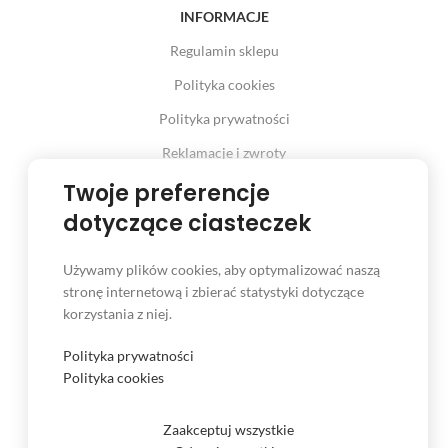
INFORMACJE
Regulamin sklepu
Polityka cookies
Polityka prywatności
Reklamacje i zwroty
Prawo odstąpienia od umowy
Twoje preferencje
dotyczące ciasteczek
Używamy plików cookies, aby optymalizować naszą
INFORMACJE
stronę internetową i zbierać statystyki dotyczące
korzystania z niej.
Serwis
Kontakt
Polityka prywatności
Polityka cookies
Czas i koszt dostawy
Formy płatności
Zaakceptuj wszystkie