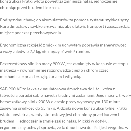
konstrukcja kratki wlotu powietrza zmniejsza hałas, jednocześnie
chroniąc przed brudem i kurzem.
Podłącz dmuchawę do akumulatorów za pomocą systemu szybkozłączy.
Rura dmuchawy szybko się zwalnia, aby ułatwić transport i zaoszczędzić
miejsce podczas przechowywania
Ergonomiczna rękojeść z miękkim uchwytem poprawia manewrowość –
a waży zaledwie 2,7 kg, nie męczy również ramion.
Bezszczotkowy silnik o mocy 900 W jest zamknięty w korpusie ze stopu
magnezu – równomiernie rozprowadza ciepło i chroni części
mechaniczne przed erozją, kurzem i wilgocią.
SAB 900 AE to lekka akumulatorowa dmuchawa do liści, która z
łatwością poradzi sobie nawet z trudnymi zadaniami. Jego mocny, trwały
bezszczotkowy silnik 900 W o czasie pracy wynoszącym 130 minut
zapewnia prędkość do 55 m / s. A dzięki nowej konstrukcji tylnej kratki
wlotu powietrza, wentylator osiowy jest chroniony przed kurzem i
brudem – jednocześnie zmniejszając hałas. Miękki w dotyku,
ergonomiczny uchwyt sprawia, że ta dmuchawa do liści jest wygodna w