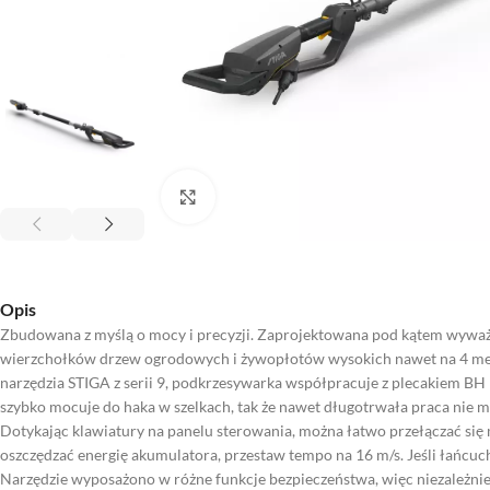
Kliknij aby powiększyć
Opis
Zbudowana z myślą o mocy i precyzji. Zaprojektowana pod kątem wywa
wierzchołków drzew ogrodowych i żywopłotów wysokich nawet na 4 metr
narzędzia STIGA z serii 9, podkrzesywarka współpracuje z plecakiem BH
szybko mocuje do haka w szelkach, tak że nawet długotrwała praca nie
Dotykając klawiatury na panelu sterowania, można łatwo przełączać się 
oszczędzać energię akumulatora, przestaw tempo na 16 m/s. Jeśli łańcuc
Narzędzie wyposażono w różne funkcje bezpieczeństwa, więc niezależnie