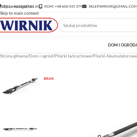
Skip to navigation
TEL: +48 52 397 81 60
KOM: +48 606 435 379
SKLEP.WIRNIK@GMAIL.CO
Skip to main content
DOM I OGRÓD
Strona główna
/
Dom i ogród
/
Pilarki łańcuchowe
/
Pilarki Akumulatorowe
BRAK