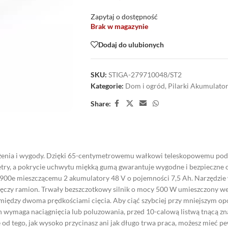
Zapytaj o dostępność
Brak w magazynie
Dodaj do ulubionych
SKU:
STIGA-279710048/ST2
Kategorie:
Dom i ogród
,
Pilarki Akumulato
Share:
żenia i wygody. Dzięki 65-centymetrowemu wałkowi teleskopowemu pod
y, a pokrycie uchwytu miękką gumą gwarantuje wygodne i bezpieczne o
 900e mieszczącemu 2 akumulatory 48 V o pojemności 7,5 Ah. Narzędzie 
 męczy ramion. Trwały bezszczotkowy silnik o mocy 500 W umieszczony w
między dwoma prędkościami cięcia. Aby ciąć szybciej przy mniejszym opor
h wymaga naciągnięcia lub poluzowania, przed 10-calową listwą tnącą zna
 od tego, jak wysoko przycinasz ani jak długo trwa praca, możesz mieć 