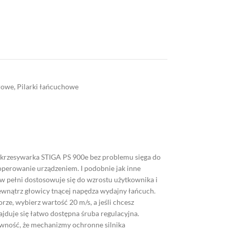
rowe
,
Pilarki łańcuchowe
krzesywarka STIGA PS 900e bez problemu sięga do
perowanie urządzeniem. I podobnie jak inne
w pełni dostosowuje się do wzrostu użytkownika i
ewnątrz głowicy tnącej napędza wydajny łańcuch.
ze, wybierz wartość 20 m/s, a jeśli chcesz
jduje się łatwo dostępna śruba regulacyjna.
pewność, że mechanizmy ochronne silnika