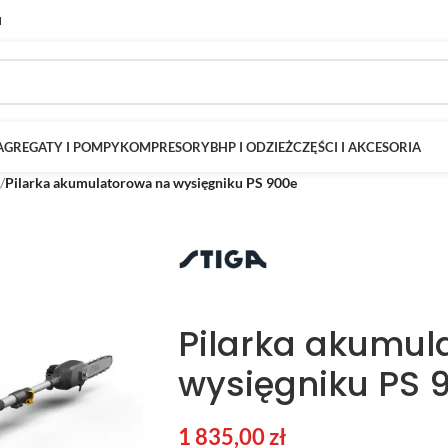
M
AGREGATY I POMPY
KOMPRESORY
BHP I ODZIEŻ
CZĘŚCI I AKCESORIA
/
Pilarka akumulatorowa na wysięgniku PS 900e
Pilarka akumul
wysięgniku PS 
1 835,00
zł