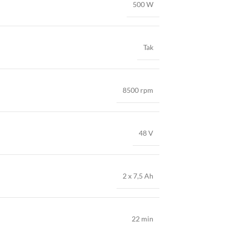
500 W
Tak
8500 rpm
48 V
2 x 7,5 Ah
22 min