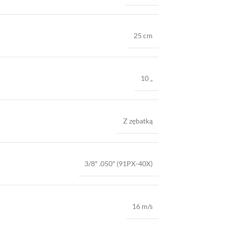
25 cm
10 „
Z zębatką
3/8″ .050″ (91PX-40X)
16 m/s