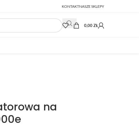
KONTAKT
NASZE SKLEPY
0,00
ZŁ
atorowa na
900e