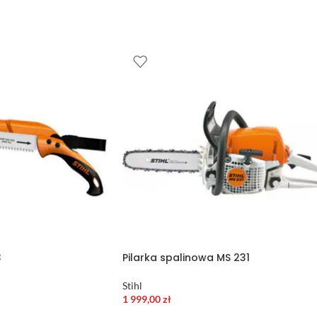
3
Pilarka spalinowa MS 231
Stihl
1 999,00
zł