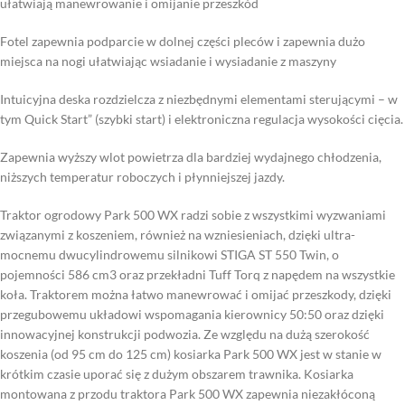
ułatwiają manewrowanie i omijanie przeszkód
Fotel zapewnia podparcie w dolnej części pleców i zapewnia dużo
miejsca na nogi ułatwiając wsiadanie i wysiadanie z maszyny
Intuicyjna deska rozdzielcza z niezbędnymi elementami sterującymi – w
tym Quick Start” (szybki start) i elektroniczna regulacja wysokości cięcia.
Zapewnia wyższy wlot powietrza dla bardziej wydajnego chłodzenia,
niższych temperatur roboczych i płynniejszej jazdy.
Traktor ogrodowy Park 500 WX radzi sobie z wszystkimi wyzwaniami
związanymi z koszeniem, również na wzniesieniach, dzięki ultra-
mocnemu dwucylindrowemu silnikowi STIGA ST 550 Twin, o
pojemności 586 cm3 oraz przekładni Tuff Torq z napędem na wszystkie
koła. Traktorem można łatwo manewrować i omijać przeszkody, dzięki
przegubowemu układowi wspomagania kierownicy 50:50 oraz dzięki
innowacyjnej konstrukcji podwozia. Ze względu na dużą szerokość
koszenia (od 95 cm do 125 cm) kosiarka Park 500 WX jest w stanie w
krótkim czasie uporać się z dużym obszarem trawnika. Kosiarka
montowana z przodu traktora Park 500 WX zapewnia niezakłóconą