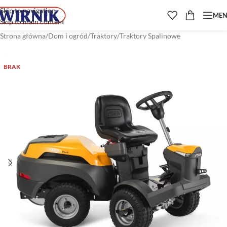
Skip to navigation
ME
Skip to main content
Strona główna
/
Dom i ogród
/
Traktory
/
Traktory Spalinowe
BRAK