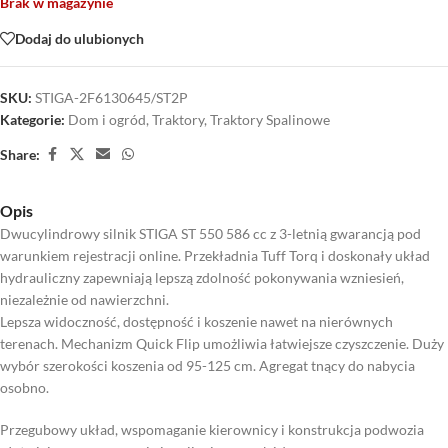
Brak w magazynie
Dodaj do ulubionych
SKU:
STIGA-2F6130645/ST2P
Kategorie:
Dom i ogród
,
Traktory
,
Traktory Spalinowe
Share:
Opis
Dwucylindrowy silnik STIGA ST 550 586 cc z 3-letnią gwarancją pod
warunkiem rejestracji online. Przekładnia Tuff Torq i doskonały układ
hydrauliczny zapewniają lepszą zdolność pokonywania wzniesień,
niezależnie od nawierzchni.
Lepsza widoczność, dostępność i koszenie nawet na nierównych
terenach. Mechanizm Quick Flip umożliwia łatwiejsze czyszczenie. Duży
wybór szerokości koszenia od 95-125 cm. Agregat tnący do nabycia
osobno.
Przegubowy układ, wspomaganie kierownicy i konstrukcja podwozia