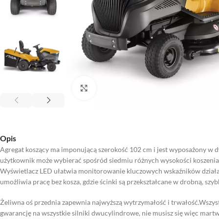
Kliknij aby powiększyć
Opis
Agregat koszący ma imponującą szerokość 102 cm i jest wyposażony w dw
użytkownik może wybierać spośród siedmiu różnych wysokości koszenia.
Wyświetlacz LED ułatwia monitorowanie kluczowych wskaźników działan
umożliwia pracę bez kosza, gdzie ścinki są przekształcane w drobną, szy
Żeliwna oś przednia zapewnia najwyższą wytrzymałość i trwałość.Wszystki
gwarancję na wszystkie silniki dwucylindrowe, nie musisz się więc mar