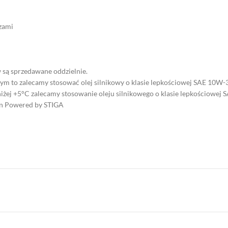
zami
 są sprzedawane oddzielnie.
ym to zalecamy stosować olej silnikowy o klasie lepkościowej SAE 10W-
niżej +5°C zalecamy stosowanie oleju silnikowego o klasie lepkościowej 
in Powered by STIGA