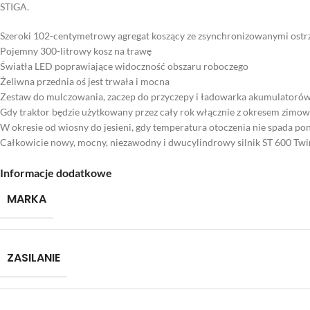
STIGA.
Szeroki 102-centymetrowy agregat koszący ze zsynchronizowanymi ostr
Pojemny 300-litrowy kosz na trawę
Światła LED poprawiające widoczność obszaru roboczego
Żeliwna przednia oś jest trwała i mocna
Zestaw do mulczowania, zaczep do przyczepy i ładowarka akumulatorów
Gdy traktor będzie użytkowany przez cały rok włącznie z okresem zimow
W okresie od wiosny do jesieni, gdy temperatura otoczenia nie spada po
Całkowicie nowy, mocny, niezawodny i dwucylindrowy silnik ST 600 Tw
Informacje dodatkowe
MARKA
ZASILANIE