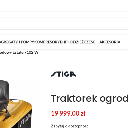
M
AGREGATY I POMPY
KOMPRESORY
BHP I ODZIEŻ
CZĘŚCI I AKCESORIA
rodowy Estate 7102 W
Traktorek ogro
19 999,00
zł
Zapytaj o dostępność