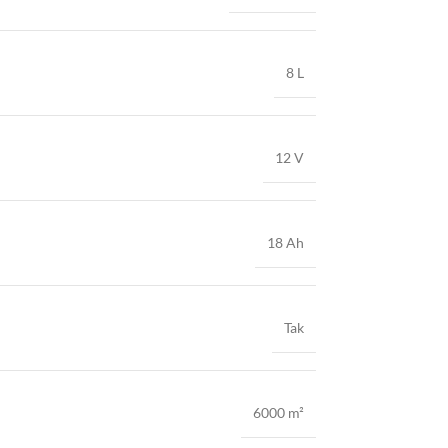
8 L
12 V
18 Ah
Tak
6000 m²