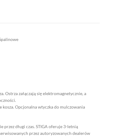
Spalinowe
. Ostrza załączają się elektromagnetycznie, a
oczności.
ie kosza. Opcjonalna wtyczka do mulczowania
 przez długi czas. STIGA oferuje 3-letnią
yn serwisowanych przez autoryzowanych dealerów