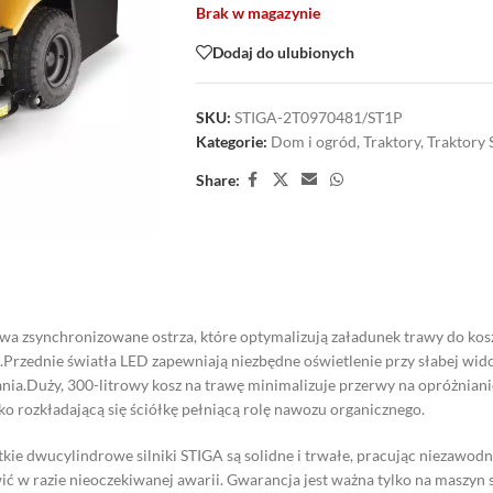
Brak w magazynie
Dodaj do ulubionych
SKU:
STIGA-2T0970481/ST1P
Kategorie:
Dom i ogród
,
Traktory
,
Traktory 
Share:
a zsynchronizowane ostrza, które optymalizują załadunek trawy do kosza
Przednie światła LED zapewniają niezbędne oświetlenie przy słabej wid
ia.Duży, 300-litrowy kosz na trawę minimalizuje przerwy na opróżnian
bko rozkładającą się ściółkę pełniącą rolę nawozu organicznego.
e dwucylindrowe silniki STIGA są solidne i trwałe, pracując niezawodnie
twić w razie nieoczekiwanej awarii. Gwarancja jest ważna tylko na masz