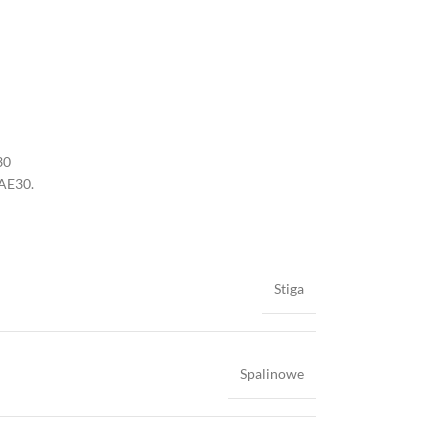
30
SAE30.
Stiga
Spalinowe