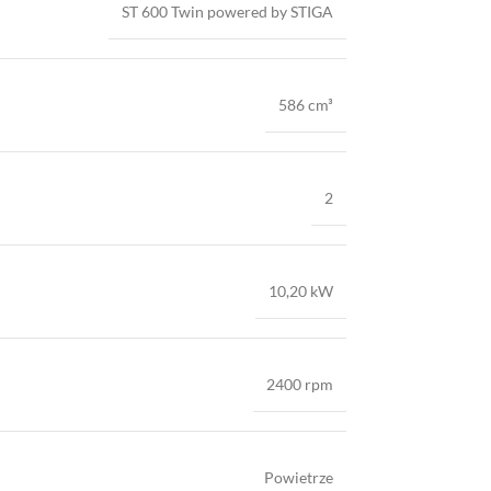
ST 600 Twin powered by STIGA
586 cm³
2
10,20 kW
2400 rpm
Powietrze