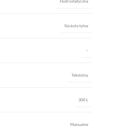
Hydrostatyczna
Na koła tylne
–
Tekstylny
300 L
Manualne