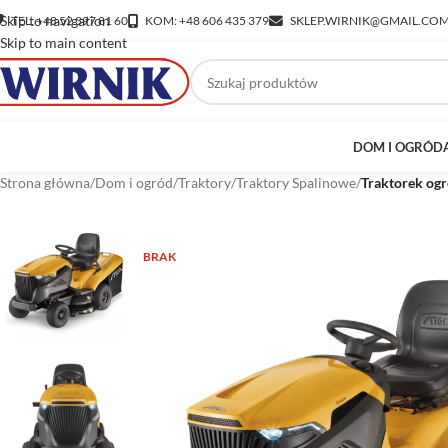
Skip to navigation
TEL: +48 52 397 81 60
KOM: +48 606 435 379
SKLEP.WIRNIK@GMAIL.CO
Skip to main content
DOM I OGRÓD
Strona główna
/
Dom i ogród
/
Traktory
/
Traktory Spalinowe
/
Traktorek og
BRAK