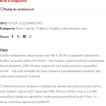
Brak w magazynie
Dodaj do ulubionych
SKU:
STIGA-2T2200481/ST2
Kategorie:
Dom i ogród
,
Traktory
,
Traktory Akumulatorowe
Share:
Opis
Dzięki wydajnemu akumulatorowi 48 V 30 Ah na jednym ładowaniu
traktor pracuję około 45 minut – bez hałasu i spalin kosiarki spalinowej.
Niech pojemny 240-litrowy pojemnik na trawę pomieści wszystkie
ścinki – lub użyj wkładki do mulczowania (sprzedawanej osobno), aby
naturalnie nawozić trawnik.
Czytelna konsola na desce rozdzielczej zawiera prosty przycisk startu,
stan baterii, alarm LED i wtyczkę USB. Mocny silnik o mocy 1,2 kW
umożliwia jazdę po ogrodzie z maksymalną prędkością do 9 km / h –
wraz z płynną regulacją prędkości.