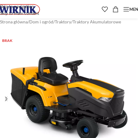
Skip to navigation
ME
Skip to main content
Strona główna
/
Dom i ogród
/
Traktory
/
Traktory Akumulatorowe
BRAK