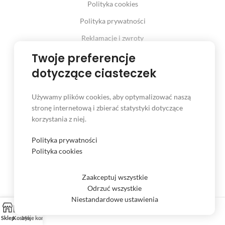
Polityka cookies
Polityka prywatności
Reklamacje i zwroty
Prawo odstąpienia od umowy
Twoje preferencje
dotyczące ciasteczek
Używamy plików cookies, aby optymalizować naszą
INFORMACJE
stronę internetową i zbierać statystyki dotyczące
korzystania z niej.
Serwis
Kontakt
Polityka prywatności
Polityka cookies
Czas i koszt dostawy
Formy płatności
Zaakceptuj wszystkie
Odrzuć wszystkie
Niestandardowe ustawienia
Sklep
Koszyk
Moje konto