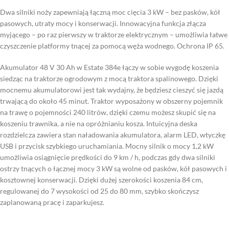
Dwa silniki noży zapewniają łączną moc cięcia 3 kW – bez pasków, kół
pasowych, utraty mocy i konserwacji. Innowacyjna funkcja złącza
myjącego – po raz pierwszy w traktorze elektrycznym – umożliwia łatwe
czyszczenie platformy tnącej za pomocą węża wodnego. Ochrona IP 65.
Akumulator 48 V 30 Ah w Estate 384e łączy w sobie wygodę koszenia
siedząc na traktorze ogrodowym z mocą traktora spalinowego. Dzięki
mocnemu akumulatorowi jest tak wydajny, że będziesz cieszyć się jazdą
trwającą do około 45 minut. Traktor wyposażony w obszerny pojemnik
na trawę o pojemności 240 litrów, dzięki czemu możesz skupić się na
koszeniu trawnika, a nie na opróżnianiu kosza. Intuicyjna deska
rozdzielcza zawiera stan naładowania akumulatora, alarm LED, wtyczkę
USB i przycisk szybkiego uruchamiania. Mocny silnik o mocy 1,2 kW
umożliwia osiągnięcie prędkości do 9 km / h, podczas gdy dwa silniki
ostrzy tnących o łącznej mocy 3 kW są wolne od pasków, kół pasowych i
kosztownej konserwacji. Dzięki dużej szerokości koszenia 84 cm,
regulowanej do 7 wysokości od 25 do 80 mm, szybko skończysz
zaplanowaną pracę i zaparkujesz.