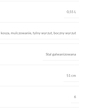
0,55 L
 kosza, mulczowanie, tylny wyrzut, boczny wyrzut
Stal galwanizowana
51 cm
6