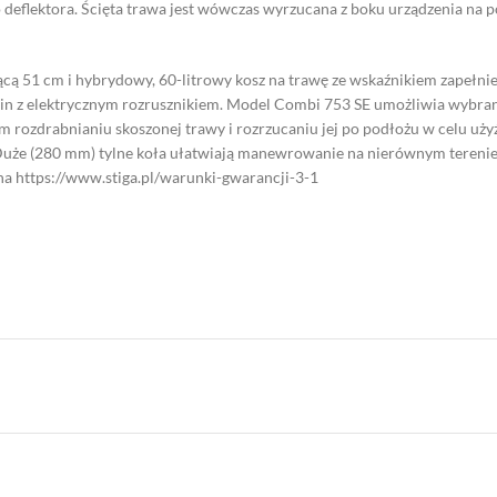
flektora. Ścięta trawa jest wówczas wyrzucana z boku urządzenia na po
ą 51 cm i hybrydowy, 60-litrowy kosz na trawę ze wskaźnikiem zapełni
in z elektrycznym rozrusznikiem. Model Combi 753 SE umożliwia wybranie
m rozdrabnianiu skoszonej trawy i rozrzucaniu jej po podłożu w celu uż
uże (280 mm) tylne koła ułatwiają manewrowanie na nierównym terenie. 
na https://www.stiga.pl/warunki-gwarancji-3-1