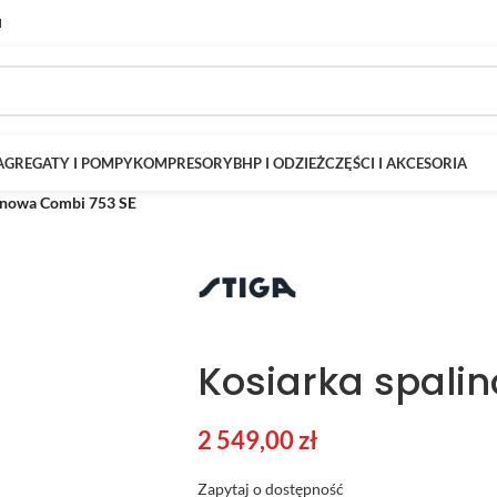
M
AGREGATY I POMPY
KOMPRESORY
BHP I ODZIEŻ
CZĘŚCI I AKCESORIA
inowa Combi 753 SE
Kosiarka spali
2 549,00
zł
Zapytaj o dostępność