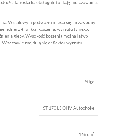
dłoże. Ta kosiarka obsługuje funkcję mulczowania.
enia. W stalowym podwoziu mieści się niezawodny
 jednej z 4 funkcji koszenia: wyrzutu tylnego,
yźnienia gleby. Wysokość koszenia można łatwo
W zestawie znajdują się deflektor wyrzutu
Stiga
ST 170 LS OHV Autochoke
166 cm³