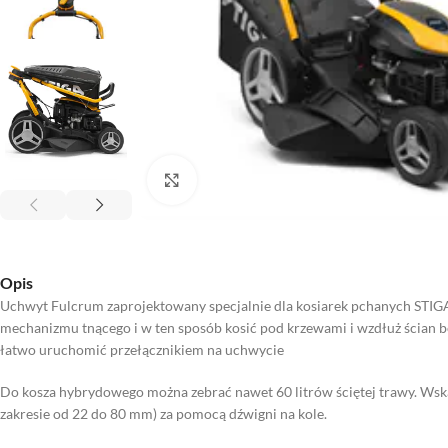
Kliknij aby powiększyć
Opis
Uchwyt Fulcrum zaprojektowany specjalnie dla kosiarek pchanych STIGA
mechanizmu tnącego i w ten sposób kosić pod krzewami i wzdłuż ścian be
łatwo uruchomić przełącznikiem na uchwycie
Do kosza hybrydowego można zebrać nawet 60 litrów ściętej trawy. Wskaź
zakresie od 22 do 80 mm) za pomocą dźwigni na kole.