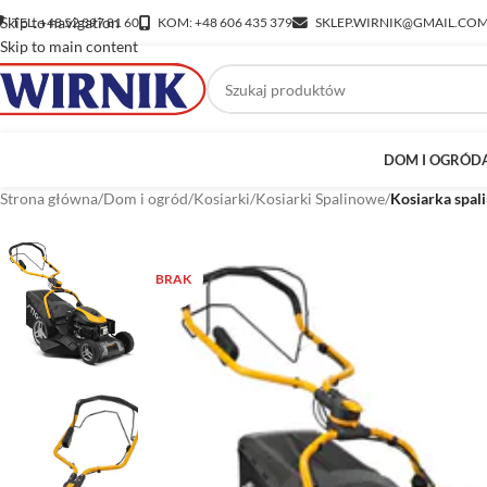
Skip to navigation
TEL: +48 52 397 81 60
KOM: +48 606 435 379
SKLEP.WIRNIK@GMAIL.CO
Skip to main content
DOM I OGRÓD
Strona główna
/
Dom i ogród
/
Kosiarki
/
Kosiarki Spalinowe
/
Kosiarka spal
BRAK