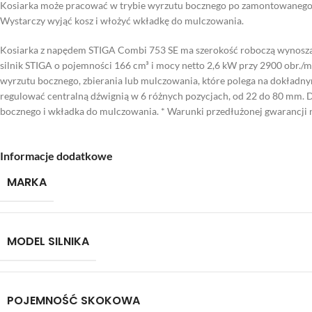
Kosiarka może pracować w trybie wyrzutu bocznego po zamontowanego de
Wystarczy wyjąć kosz i włożyć wkładkę do mulczowania.
Kosiarka z napędem STIGA Combi 753 SE ma szerokość roboczą wynosząc
silnik STIGA o pojemności 166 cm³ i mocy netto 2,6 kW przy 2900 obr./m
wyrzutu bocznego, zbierania lub mulczowania, które polega na dokładny
regulować centralną dźwignią w 6 różnych pozycjach, od 22 do 80 mm. D
bocznego i wkładka do mulczowania. * Warunki przedłużonej gwarancji 
Informacje dodatkowe
MARKA
MODEL SILNIKA
POJEMNOŚĆ SKOKOWA