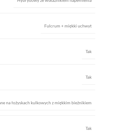
Hybrydowy ze wskaźnikiem napełnienia
Fulcrum + miękki uchwyt
Tak
Tak
e na łożyskach kulkowych z miękkim bieżnikiem
Tak