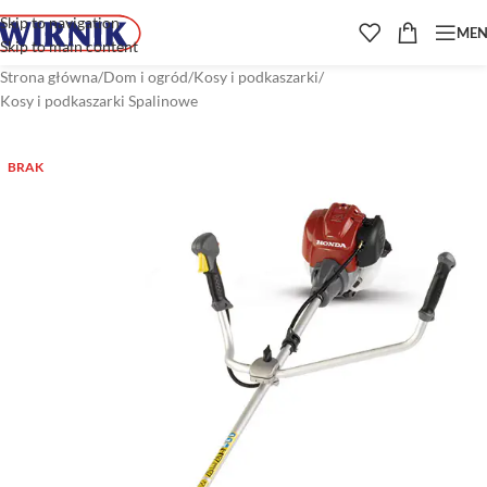
Skip to navigation
ME
Skip to main content
Strona główna
/
Dom i ogród
/
Kosy i podkaszarki
/
Kosy i podkaszarki Spalinowe
BRAK