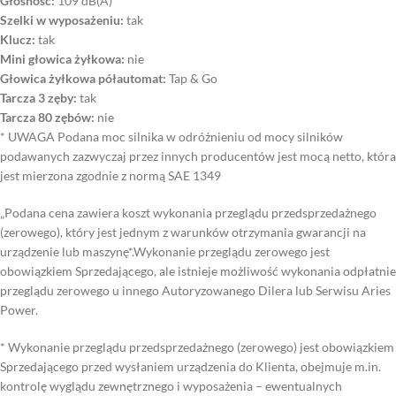
Głośność:
109 dB(A)
Szelki w wyposażeniu:
tak
Klucz:
tak
Mini głowica żyłkowa:
nie
Głowica żyłkowa półautomat:
Tap & Go
Tarcza 3 zęby:
tak
Tarcza 80 zębów:
nie
* UWAGA Podana moc silnika w odróżnieniu od mocy silników
podawanych zazwyczaj przez innych producentów jest mocą netto, która
jest mierzona zgodnie z normą SAE 1349
„Podana cena zawiera koszt wykonania przeglądu przedsprzedażnego
(zerowego), który jest jednym z warunków otrzymania gwarancji na
urządzenie lub maszynę*.Wykonanie przeglądu zerowego jest
obowiązkiem Sprzedającego, ale istnieje możliwość wykonania odpłatnie
przeglądu zerowego u innego Autoryzowanego Dilera lub Serwisu Aries
Power.
* Wykonanie przeglądu przedsprzedażnego (zerowego) jest obowiązkiem
Sprzedającego przed wysłaniem urządzenia do Klienta, obejmuje m.in.
kontrolę wyglądu zewnętrznego i wyposażenia – ewentualnych