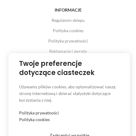
INFORMACJE
Regulamin sklepu
Polityka cookies
Polityka prywatności
Reklamacje i zwroty
Twoje preferencje
Prawo odstąpienia od umowy
dotyczące ciasteczek
Używamy plików cookies, aby optymalizować naszą
INFORMACJE
stronę internetową i zbierać statystyki dotyczące
korzystania z niej.
Serwis
Kontakt
Polityka prywatności
Polityka cookies
Czas i koszt dostawy
Formy płatności
Zaakceptuj wszystkie