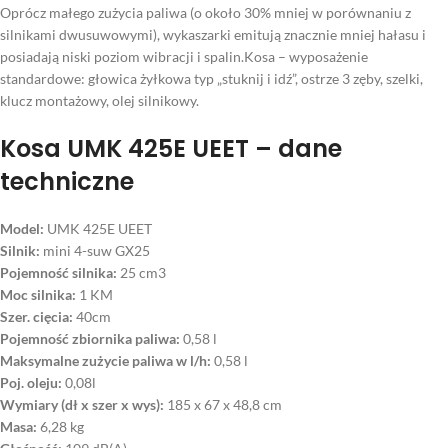
Oprócz małego zużycia paliwa (o około 30% mniej w porównaniu z
silnikami dwusuwowymi), wykaszarki emitują znacznie mniej hałasu i
posiadają niski poziom wibracji i spalin.Kosa – wyposażenie
standardowe: głowica żyłkowa typ „stuknij i idź”, ostrze 3 zęby, szelki,
klucz montażowy, olej silnikowy.
Kosa UMK 425E UEET – dane
techniczne
Model:
UMK 425E UEET
Silnik:
mini 4-suw GX25
Pojemność silnika:
25 cm3
Moc silnika:
1 KM
Szer. cięcia:
40cm
Pojemność zbiornika paliwa:
0,58 l
Maksymalne zużycie paliwa w l/h:
0,58 l
Poj. oleju:
0,08l
Wymiary (dł x szer x wys):
185 x 67 x 48,8 cm
Masa:
6,28 kg