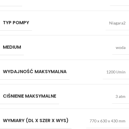
TYP POMPY
Niagara2
MEDIUM
woda
WYDAJNOŚĆ MAKSYMALNA
1200 l/min
CIŚNIENIE MAKSYMALNE
3 atm
WYMIARY (DL X SZER X WYS)
770 x 630 x 430 mm