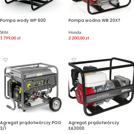
Pompa wody WP 600
Pompa wodna WB 20XT
Stihl
Honda
1 799,00
zł
2 200,00
zł
DODAJ DO KOSZYKA
DODAJ DO KOSZYKA
Agregat prądotwórczy PGG
Agregat prądotwórczy
3/1
EA3000