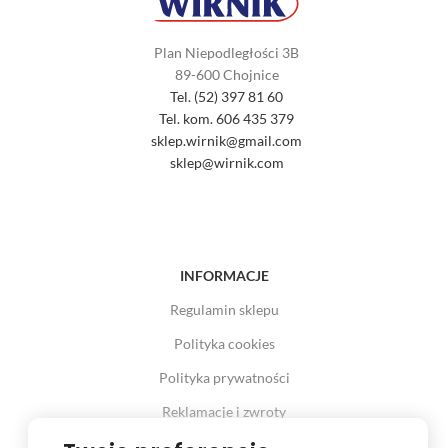
Plan Niepodległości 3B
89-600 Chojnice
Tel. (52) 397 81 60
Tel. kom. 606 435 379
sklep.wirnik@gmail.com
sklep@wirnik.com
INFORMACJE
Regulamin sklepu
Polityka cookies
Polityka prywatności
Reklamacje i zwroty
Prawo odstąpienia od umowy