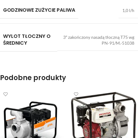
GODZINOWE ZUŻYCIE PALIWA
1,0 l/h
WYLOT TŁOCZNY O
3″ zakończony nasadą tłoczną T75 wg
ŚREDNICY
PN-91/M.-51038
Podobne produkty