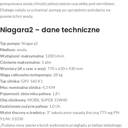
pompowana woda chłodzi jednocześnie uszczelkę pod wirnikiem.
Dlatego należy uruchamiać pompę po uprzednim położeniu na
powierzchni wody.
Niagara2 – dane techniczne
Typ pompy:
Niagara2
Medium:
woda
Wydajność maksymalna:
1200 l/min
Ciśnienie maksymalne:
3 atm
Wymiary (dl x szer x wys):
770 x 630 x 430 mm
Waga całkowita motopompy:
28 kg
Typ silnika:
GXV 160 K1
Moc nominalna silnika:
4,3 KM
Pojemność zbiornika paliwa:
1,8 l
Olej silnikowy:
MOBIL SUPER 15W40
Godzinowe zużycie paliwa:
1,0 l/h
Wylot tłoczny o średnicy:
3″ zakończony nasadą tłoczną T75 wg PN-
91/M.-51038
„Podana cena zawiera koszt wykonania przeglądu przedsprzedażnego