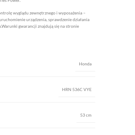
ries Power.
ontrolę wyglądu zewnętrznego i wyposażenia –
 uruchomienie urządzenia, sprawdzenie działania
.Warunki gwarancji znajdują się na stronie
Honda
HRN 536C VYE
53 cm