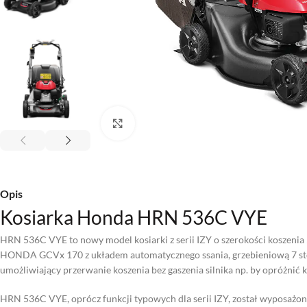
Kliknij aby powiększyć
Opis
Kosiarka Honda HRN 536C VYE
HRN 536C VYE to nowy model kosiarki z serii IZY o szerokości koszenia
HONDA GCVx 170 z układem automatycznego ssania, grzebieniową 7 st
umożliwiający przerwanie koszenia bez gaszenia silnika np. by opróżnić k
HRN 536C VYE, oprócz funkcji typowych dla serii IZY, został wyposażon