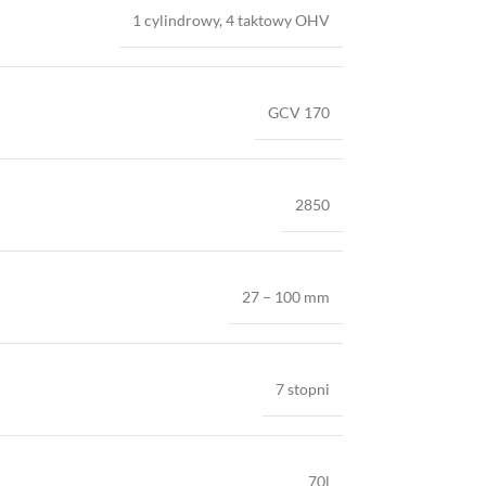
1 cylindrowy, 4 taktowy OHV
GCV 170
2850
27 – 100 mm
7 stopni
70l