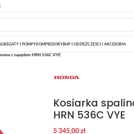
M
AGREGATY I POMPY
KOMPRESORY
BHP I ODZIEŻ
CZĘŚCI I AKCESORIA
linowa z napędem HRN 536C VYE
Kosiarka spali
HRN 536C VYE
5 345,00
zł