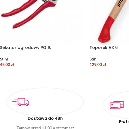
Sekator ogrodowy PG 10
Toporek AX 6
Stihl
Stihl
48,00
zł
129,00
zł
Dostawa do 48h
Płat
Zamów przed 11:00 a otrzymasz