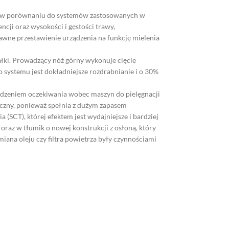
ne w porównaniu do systemów zastosowanych w
cji oraz wysokości i gęstości trawy,
awne przestawienie urządzenia na funkcję mielenia
łki. Prowadzący nóż górny wykonuje cięcie
 systemu jest dokładniejsze rozdrabnianie i o 30%
zedzeniem oczekiwania wobec maszyn do pielęgnacji
giczny, ponieważ spełnia z dużym zapasem
(SCT), której efektem jest wydajniejsze i bardziej
oraz w tłumik o nowej konstrukcji z osłoną, który
miana oleju czy filtra powietrza były czynnościami