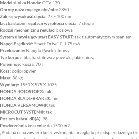
Model silnika Honda:
GCV 170
Obroty noża tnącego obr/min:
2850
Zakres wysokość cięcia:
27 – 100 mm
Liczba stopni regulacji wysokości ciecia:
7 stopni
Rodzaj mechanizmu regulacji:
osiowa
System ułatwiający start EASY START:
tak z automatycznym ssaniem
Napęd Prędkość:
Smart Drive* 0-1,75 m/s
Przekazanie:
Napędu Pasek klinowy
Typ korpus:
blacha stalowa z powłoką lakierniczą
Pojemność kosza:
70 l
Kosz:
polipropylen
Masa:
36 kg
Wymiary:
1550 X 575 X 1035
HONDA ROTOSTOP®:
tak
HONDA BLADE-BRAKE®:
nie
HONDA VERSAMOW®:
tak
MICROCUT SYSTEM®:
tak
Poziom hałasu dB(A):
98
Powierzchnia koszenia:
do 1500 m2
„Podana cena zawiera koszt wykonania przeglądu przedsprzedażnego (ze