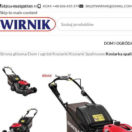
Skip to navigation
TEL: +48 52 397 81 60
KOM: +48 606 435 379
SKLEP.WIRNIK@GMAIL.CO
Skip to main content
DOM I OGRÓD
Strona główna
/
Dom i ogród
/
Kosiarki
/
Kosiarki Spalinowe
/
Kosiarka spa
BRAK