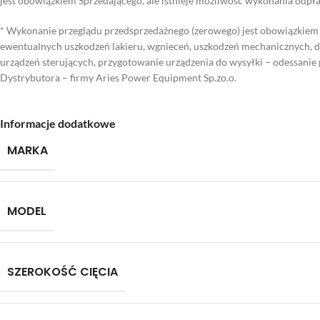
jest obowiązkiem Sprzedającego, ale istnieje możliwość wykonania odpł
* Wykonanie przeglądu przedsprzedażnego (zerowego) jest obowiązkiem 
ewentualnych uszkodzeń lakieru, wgnieceń, uszkodzeń mechanicznych, do
urządzeń sterujących, przygotowanie urządzenia do wysyłki – odessanie 
Dystrybutora – firmy Aries Power Equipment Sp.zo.o.
Informacje dodatkowe
MARKA
MODEL
SZEROKOŚĆ CIĘCIA