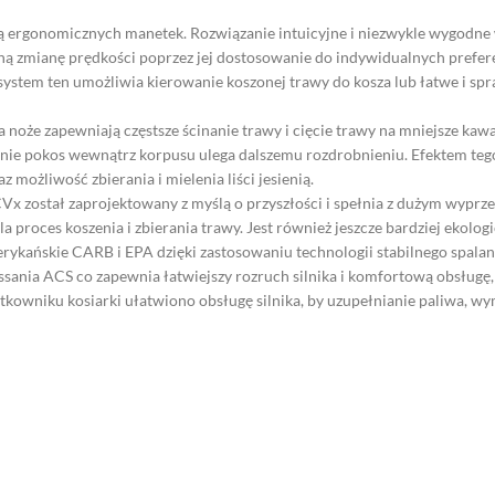
cą ergonomicznych manetek. Rozwiązanie intuicyjne i niezwykle wygod
ą zmianę prędkości poprzez jej dostosowanie do indywidualnych preferen
stem ten umożliwia kierowanie koszonej trawy do kosza lub łatwe i spr
że zapewniają częstsze ścinanie trawy i cięcie trawy na mniejsze kawa
pnie pokos wewnątrz korpusu ulega dalszemu rozdrobnieniu. Efektem tego
możliwość zbierania i mielenia liści jesienią.
CVx został zaprojektowany z myślą o przyszłości i spełnia z dużym wypr
 proces koszenia i zbierania trawy. Jest również jeszcze bardziej ekolo
kańskie CARB i EPA dzięki zastosowaniu technologii stabilnego spalania 
sania ACS co zapewnia łatwiejszy rozruch silnika i komfortową obsługę, 
ytkowniku kosiarki ułatwiono obsługę silnika, by uzupełnianie paliwa, wy