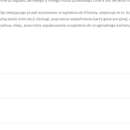
atnie przeglądu zerowego u innego Autoryzowanego Dilera lub Serwisu A
Sprzedającego przed wysłaniem urządzenia do Klienta, obejmuje m.in. k
łączenie instrukcji obsługi, poprawne wypełnienie karty gwarancyjnej,
paliwa, oleju, powrotne zapakowanie urządzenia do oryginalnego kartonu