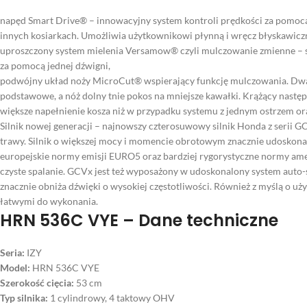
napęd Smart Drive® – innowacyjny system kontroli prędkości za pomo
innych kosiarkach. Umożliwia użytkownikowi płynną i wręcz błyskawiczn
uproszczony system mielenia Versamow® czyli mulczowanie zmienne – sy
za pomocą jednej dźwigni,
podwójny układ noży MicroCut® wspierający funkcję mulczowania. Dwa no
podstawowe, a nóż dolny tnie pokos na mniejsze kawałki. Krążący nastę
większe napełnienie kosza niż w przypadku systemu z jednym ostrzem oraz 
Silnik nowej generacji – najnowszy czterosuwowy silnik Honda z serii G
trawy. Silnik o większej mocy i momencie obrotowym znacznie udoskonala
europejskie normy emisji EURO5 oraz bardziej rygorystyczne normy amery
czyste spalanie. GCVx jest też wyposażony w udoskonalony system auto-s
znacznie obniża dźwięki o wysokiej częstotliwości. Również z myślą o uż
łatwymi do wykonania.
HRN 536C VYE – Dane techniczne
Seria:
IZY
Model:
HRN 536C VYE
Szerokość cięcia:
53 cm
Typ silnika:
1 cylindrowy, 4 taktowy OHV