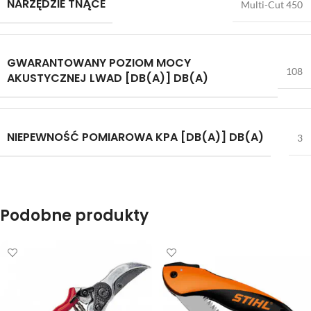
NARZĘDZIE TNĄCE
Multi-Cut 450
GWARANTOWANY POZIOM MOCY
108
AKUSTYCZNEJ LWAD [DB(A)] DB(A)
NIEPEWNOŚĆ POMIAROWA KPA [DB(A)] DB(A)
3
Podobne produkty