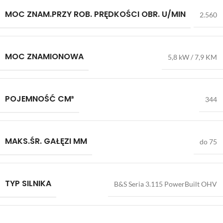
MOC ZNAM.PRZY ROB. PRĘDKOŚCI OBR. U/MIN
2.560
MOC ZNAMIONOWA
5,8 kW / 7,9 KM
POJEMNOŚĆ CM³
344
MAKS.ŚR. GAŁĘZI MM
do 75
TYP SILNIKA
B&S Seria 3.115 PowerBuilt OHV