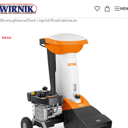
Skip to navigation
ME
Skip to main content
Strona główna
/
Dom i ogród
/
Rozdrabniacze
BRAK