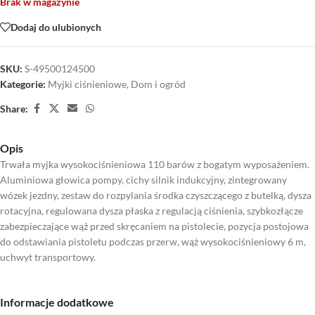
Brak w magazynie
Dodaj do ulubionych
SKU:
S-49500124500
Kategorie:
Myjki ciśnieniowe
,
Dom i ogród
Share:
Opis
Trwała myjka wysokociśnieniowa 110 barów z bogatym wyposażeniem.
Aluminiowa głowica pompy, cichy silnik indukcyjny, zintegrowany
wózek jezdny, zestaw do rozpylania środka czyszczącego z butelką, dysza
rotacyjna, regulowana dysza płaska z regulacją ciśnienia, szybkozłącze
zabezpieczające wąż przed skręcaniem na pistolecie, pozycja postojowa
do odstawiania pistoletu podczas przerw, wąż wysokociśnieniowy 6 m,
uchwyt transportowy.
Informacje dodatkowe