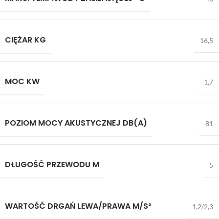
CIĘŻAR KG
16,5
MOC KW
1,7
POZIOM MOCY AKUSTYCZNEJ DB(A)
81
DŁUGOŚĆ PRZEWODU M
5
WARTOŚĆ DRGAŃ LEWA/PRAWA M/S²
1,2/2,3