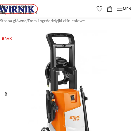
Skip to navigation
ME
Skip to main content
Strona główna
/
Dom i ogród
/
Myjki ciśnieniowe
BRAK