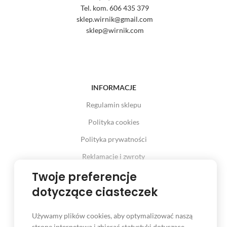
Tel. kom. 606 435 379
sklep.wirnik@gmail.com
sklep@wirnik.com
INFORMACJE
Regulamin sklepu
Polityka cookies
Polityka prywatności
Reklamacje i zwroty
Prawo odstąpienia od umowy
Twoje preferencje
dotyczące ciasteczek
Używamy plików cookies, aby optymalizować naszą
INFORMACJE
stronę internetową i zbierać statystyki dotyczące