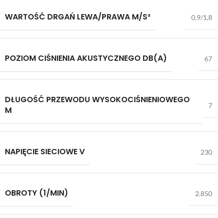
WARTOŚĆ DRGAŃ LEWA/PRAWA M/S²
0,9/1,8
POZIOM CIŚNIENIA AKUSTYCZNEGO DB(A)
67
DŁUGOŚĆ PRZEWODU WYSOKOCIŚNIENIOWEGO
7
M
NAPIĘCIE SIECIOWE V
230
OBROTY (1/MIN)
2.850