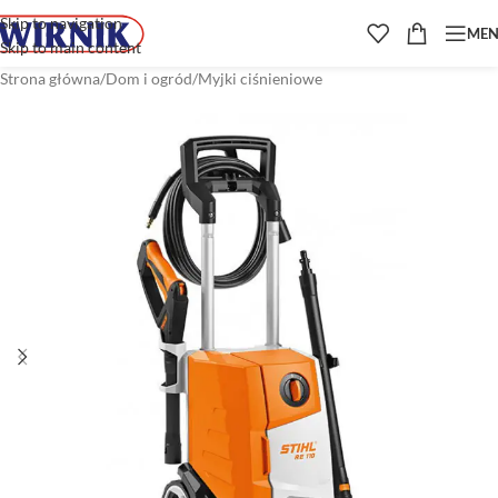
Skip to navigation
ME
Skip to main content
Strona główna
/
Dom i ogród
/
Myjki ciśnieniowe