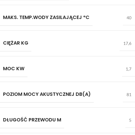
MAKS. TEMP.WODY ZASILAJĄCEJ °C
40
CIĘŻAR KG
17,6
MOC KW
1,7
POZIOM MOCY AKUSTYCZNEJ DB(A)
81
DŁUGOŚĆ PRZEWODU M
5