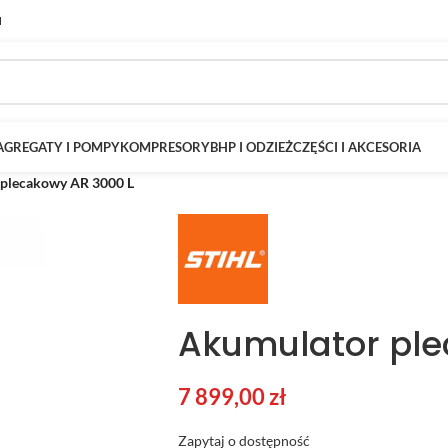
M
AGREGATY I POMPY
KOMPRESORY
BHP I ODZIEŻ
CZĘŚCI I AKCESORIA
plecakowy AR 3000 L
Akumulator ple
7 899,00
zł
Zapytaj o dostępność