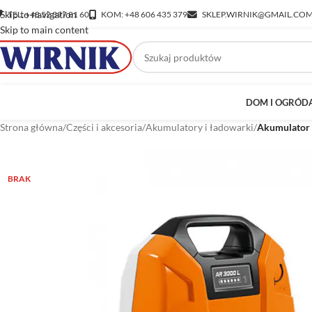
Skip to navigation
TEL: +48 52 397 81 60
KOM: +48 606 435 379
SKLEP.WIRNIK@GMAIL.CO
Skip to main content
DOM I OGRÓD
Strona główna
/
Części i akcesoria
/
Akumulatory i ładowarki
/
Akumulator 
BRAK