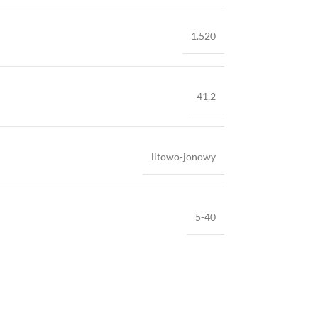
1.520
41,2
litowo-jonowy
5-40