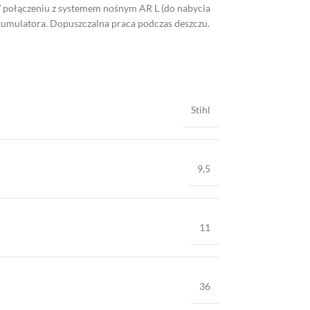
połączeniu z systemem nośnym AR L (do nabycia
umulatora. Dopuszczalna praca podczas deszczu.
Stihl
9,5
11
36