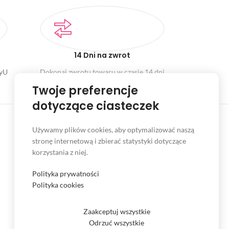
14 Dni na zwrot
ayU
Dokonaj zwrotu towaru w czasie 14 dni
Twoje preferencje
dotyczące ciasteczek
Używamy plików cookies, aby optymalizować naszą
stronę internetową i zbierać statystyki dotyczące
INFORMACJE
korzystania z niej.
Serwis
Polityka prywatności
Kontakt
Polityka cookies
Czas i koszt dostawy
Zaakceptuj wszystkie
Formy płatności
Odrzuć wszystkie