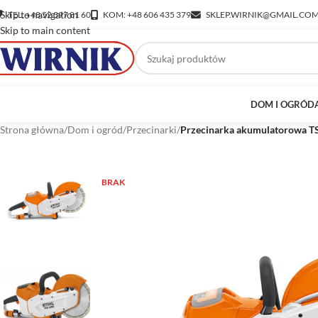
Skip to navigation
TEL: +48 52 397 81 60
KOM: +48 606 435 379
SKLEP.WIRNIK@GMAIL.CO
Skip to main content
DOM I OGRÓD
Strona główna
/
Dom i ogród
/
Przecinarki
/
Przecinarka akumulatorowa T
BRAK