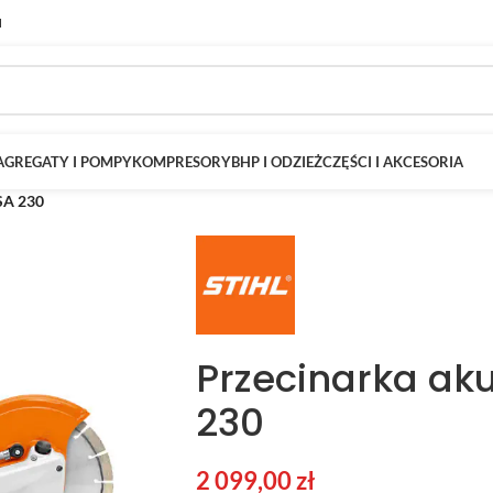
M
AGREGATY I POMPY
KOMPRESORY
BHP I ODZIEŻ
CZĘŚCI I AKCESORIA
SA 230
Przecinarka ak
230
2 099,00
zł