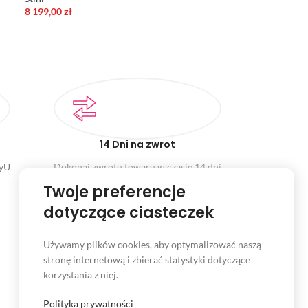
8 199,00
zł
14 Dni na zwrot
ayU
Dokonaj zwrotu towaru w czasie 14 dni
Twoje preferencje
dotyczące ciasteczek
Używamy plików cookies, aby optymalizować naszą
stronę internetową i zbierać statystyki dotyczące
INFORMACJE
korzystania z niej.
Serwis
Polityka prywatności