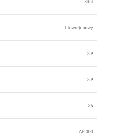
Stihl
litowo-jonowy
3,9
3,9
36
AP 300