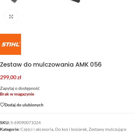
Kliknij aby powiększyć
Zestaw do mulczowania AMK 056
299,00
zł
Zapytaj o dostępność
Brak w magazynie
Dodaj do ulubionych
SKU:
S-69090071024
Kategorie:
Części i akcesoria
,
Do kos i kosiarek
,
Zestawy mulczujące