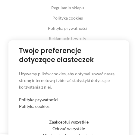
Regulamin sklepu
Polityka cookies
Polityka prywatności
Reklamacje i zwroty
Prawo odstąpienia od umowy
Twoje preferencje
dotyczące ciasteczek
Używamy plików cookies, aby optymalizować naszą
INFORMACJE
stronę internetową i zbierać statystyki dotyczące
korzystania z niej.
Serwis
Kontakt
Polityka prywatności
Polityka cookies
Czas i koszt dostawy
Formy płatności
Zaakceptuj wszystkie
Odrzuć wszystkie