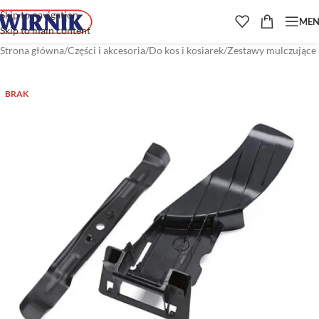
Skip to navigation
ME
Skip to main content
Strona główna
/
Części i akcesoria
/
Do kos i kosiarek
/
Zestawy mulczujące
BRAK