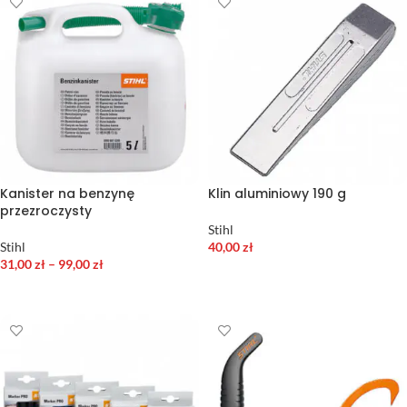
Kanister na benzynę
Klin aluminiowy 190 g
przezroczysty
Stihl
Stihl
40,00
zł
31,00
zł
–
99,00
zł
DODAJ DO KOSZYKA
WYBIERZ OPCJE