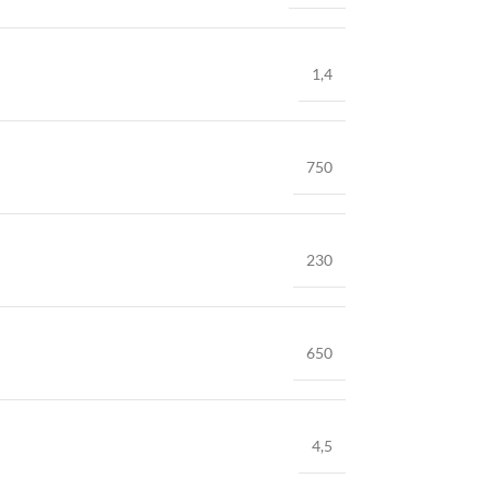
1,4
750
230
650
4,5