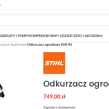
M
AGREGATY I POMPY
KOMPRESORY
BHP I ODZIEŻ
CZĘŚCI I AKCESORIA
rzacze Spalinowe
/
Odkurzacz ogrodowy SHE 81
Odkurzacz ogro
749,00
zł
Zapytaj o dostępność