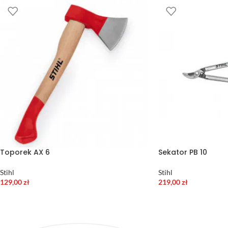
Toporek AX 6
Sekator PB 10
Stihl
Stihl
129,00
zł
219,00
zł