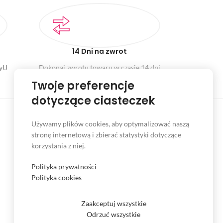
14 Dni na zwrot
ayU
Dokonaj zwrotu towaru w czasie 14 dni
Twoje preferencje
dotyczące ciasteczek
Używamy plików cookies, aby optymalizować naszą
stronę internetową i zbierać statystyki dotyczące
INFORMACJE
korzystania z niej.
Serwis
Polityka prywatności
Kontakt
Polityka cookies
Czas i koszt dostawy
Zaakceptuj wszystkie
Formy płatności
Odrzuć wszystkie