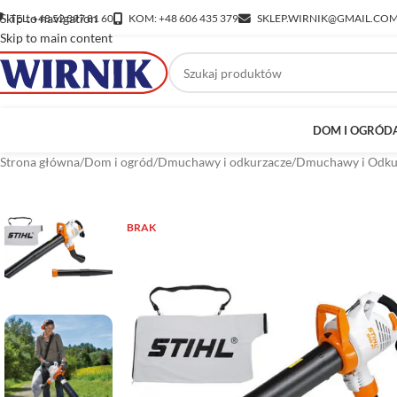
Skip to navigation
TEL: +48 52 397 81 60
KOM: +48 606 435 379
SKLEP.WIRNIK@GMAIL.CO
Skip to main content
DOM I OGRÓD
Strona główna
/
Dom i ogród
/
Dmuchawy i odkurzacze
/
Dmuchawy i Odku
BRAK