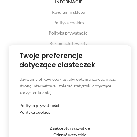
INFORMACJE
Regulamin sklepu
Polityka cookies
Polityka prywatności
Reklamacje i zwroty
Prawo odstąpienia od umowy
Twoje preferencje
dotyczące ciasteczek
Używamy plików cookies, aby optymalizować naszą
INFORMACJE
stronę internetową i zbierać statystyki dotyczące
korzystania z niej.
Serwis
Kontakt
Polityka prywatności
Polityka cookies
Czas i koszt dostawy
Formy płatności
Zaakceptuj wszystkie
Odrzuć wszystkie