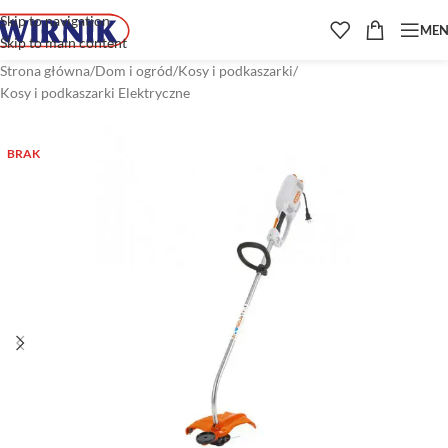
Skip to navigation
ME
Skip to main content
Strona główna
/
Dom i ogród
/
Kosy i podkaszarki
/
Kosy i podkaszarki Elektryczne
BRAK