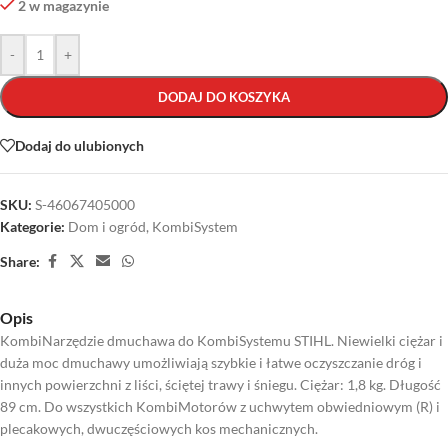
2 w magazynie
-
+
DODAJ DO KOSZYKA
Dodaj do ulubionych
SKU:
S-46067405000
Kategorie:
Dom i ogród
,
KombiSystem
Share:
Opis
KombiNarzędzie dmuchawa do KombiSystemu STIHL. Niewielki ciężar i
duża moc dmuchawy umożliwiają szybkie i łatwe oczyszczanie dróg i
innych powierzchni z liści, ściętej trawy i śniegu. Ciężar: 1,8 kg. Długość
89 cm. Do wszystkich KombiMotorów z uchwytem obwiedniowym (R) i
plecakowych, dwuczęściowych kos mechanicznych.