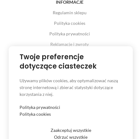
INFORMACJE
Regulamin sklepu
Polityka cookies
Polityka prywatności
Reklamacje i zwroty
Prawo odstąpienia od umowy
Twoje preferencje
dotyczące ciasteczek
Używamy plików cookies, aby optymalizować naszą
INFORMACJE
stronę internetową i zbierać statystyki dotyczące
korzystania z niej.
Serwis
Kontakt
Polityka prywatności
Polityka cookies
Czas i koszt dostawy
Formy płatności
Zaakceptuj wszystkie
Odrzuć wszystkie