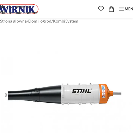
Skip to navigation
ME
Skip to main content
Strona główna
/
Dom i ogród
/
KombiSystem