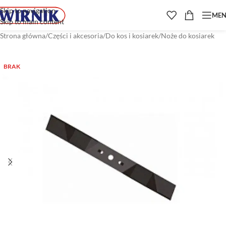
Skip to navigation
ME
Skip to main content
Strona główna
/
Części i akcesoria
/
Do kos i kosiarek
/
Noże do kosiarek
BRAK