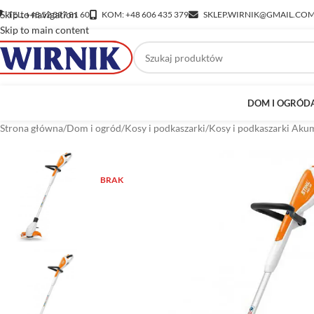
Skip to navigation
TEL: +48 52 397 81 60
KOM: +48 606 435 379
SKLEP.WIRNIK@GMAIL.CO
Skip to main content
DOM I OGRÓD
Strona główna
/
Dom i ogród
/
Kosy i podkaszarki
/
Kosy i podkaszarki Ak
BRAK