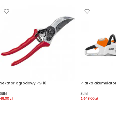
Sekator ogrodowy PG 10
Pilarka akumulato
Stihl
Stihl
48,00
zł
1 649,00
zł