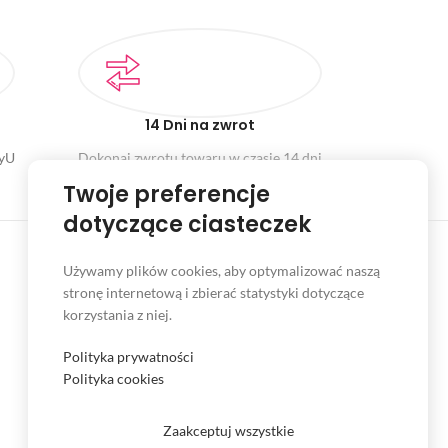
14 Dni na zwrot
ayU
Dokonaj zwrotu towaru w czasie 14 dni
Twoje preferencje
dotyczące ciasteczek
Używamy plików cookies, aby optymalizować naszą
stronę internetową i zbierać statystyki dotyczące
INFORMACJE
korzystania z niej.
Serwis
Polityka prywatności
Kontakt
Polityka cookies
Czas i koszt dostawy
Zaakceptuj wszystkie
Formy płatności