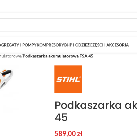
M
AGREGATY I POMPY
KOMPRESORY
BHP I ODZIEŻ
CZĘŚCI I AKCESORIA
umulatorowe
/
Podkaszarka akumulatorowa FSA 45
Podkaszarka a
45
589,00
zł