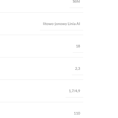
Stihl
litowo-jonowy Linia AI
18
2,3
1,7/4,9
110