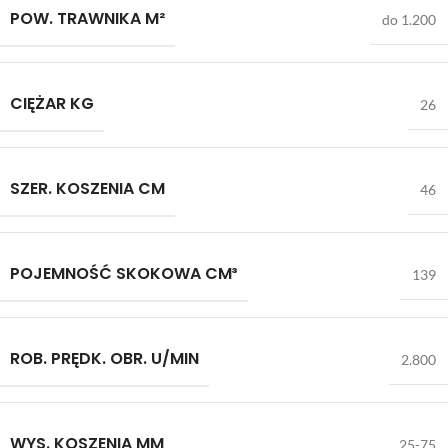
POW. TRAWNIKA M²
do 1.200
CIĘŻAR KG
26
SZER. KOSZENIA CM
46
POJEMNOŚĆ SKOKOWA CM³
139
ROB. PRĘDK. OBR. U/MIN
2.800
WYS. KOSZENIA MM
25-75