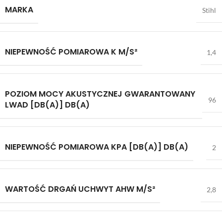
MARKA
Stihl
NIEPEWNOŚĆ POMIAROWA K M/S²
1,4
POZIOM MOCY AKUSTYCZNEJ GWARANTOWANY
96
LWAD [DB(A)] DB(A)
NIEPEWNOŚĆ POMIAROWA KPA [DB(A)] DB(A)
2
WARTOŚĆ DRGAŃ UCHWYT AHW M/S²
2,8