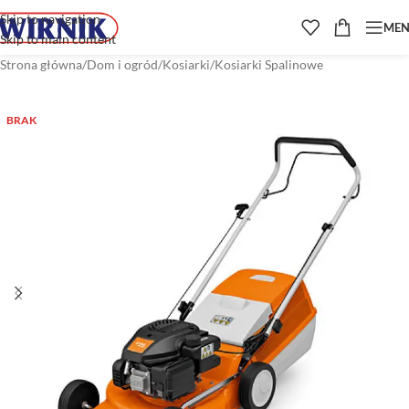
Skip to navigation
ME
Skip to main content
Strona główna
/
Dom i ogród
/
Kosiarki
/
Kosiarki Spalinowe
BRAK