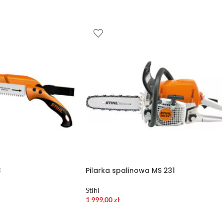
3
Pilarka spalinowa MS 231
Stihl
1 999,00
zł