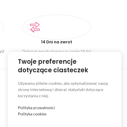
14 Dni na zwrot
ayU
Dokonaj zwrotu towaru w czasie 14 dni
Twoje preferencje
dotyczące ciasteczek
Używamy plików cookies, aby optymalizować naszą
stronę internetową i zbierać statystyki dotyczące
INFORMACJE
korzystania z niej.
Serwis
Polityka prywatności
Kontakt
Polityka cookies
Czas i koszt dostawy