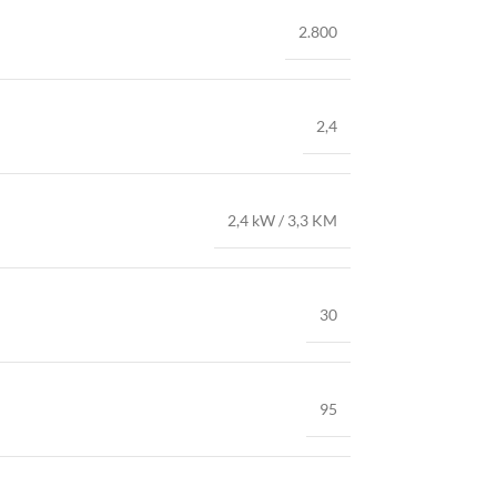
2.800
2,4
2,4 kW / 3,3 KM
30
95