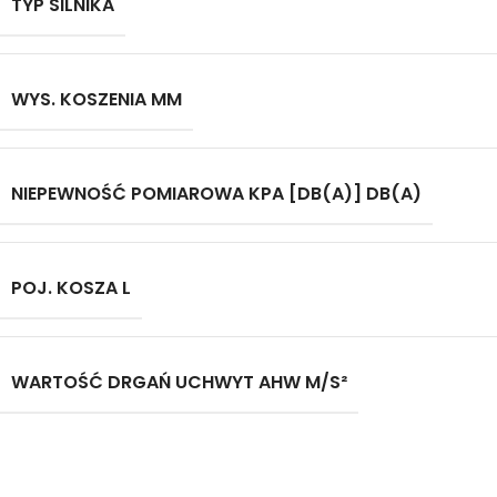
TYP SILNIKA
WYS. KOSZENIA MM
NIEPEWNOŚĆ POMIAROWA KPA [DB(A)] DB(A)
POJ. KOSZA L
WARTOŚĆ DRGAŃ UCHWYT AHW M/S²