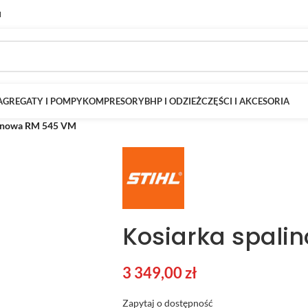
M
AGREGATY I POMPY
KOMPRESORY
BHP I ODZIEŻ
CZĘŚCI I AKCESORIA
linowa RM 545 VM
Kosiarka spali
3 349,00
zł
Zapytaj o dostępność