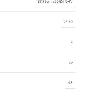
B&S Seria 650 EXi OHV
25-80
2
60
4,8