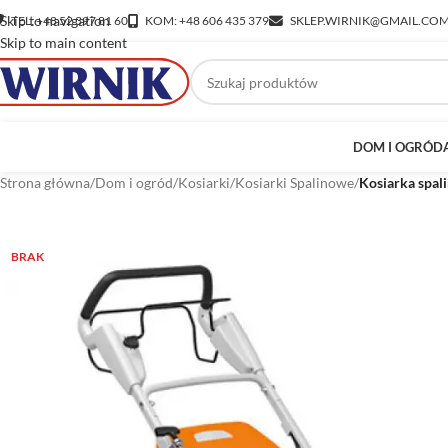
Skip to navigation
TEL: +48 52 397 81 60
KOM: +48 606 435 379
SKLEP.WIRNIK@GMAIL.CO
Skip to main content
DOM I OGRÓD
Strona główna
/
Dom i ogród
/
Kosiarki
/
Kosiarki Spalinowe
/
Kosiarka spa
BRAK