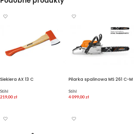
Podobne produkty
Siekiera AX 13 C
Pilarka spalinowa MS 261 C-M
Stihl
Stihl
219,00
zł
4 099,00
zł
DODAJ DO KOSZYKA
WYBIERZ OPCJE