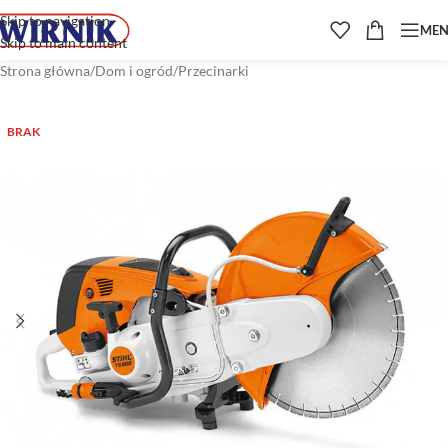
Skip to navigation
ME
Skip to main content
Strona główna
/
Dom i ogród
/
Przecinarki
BRAK