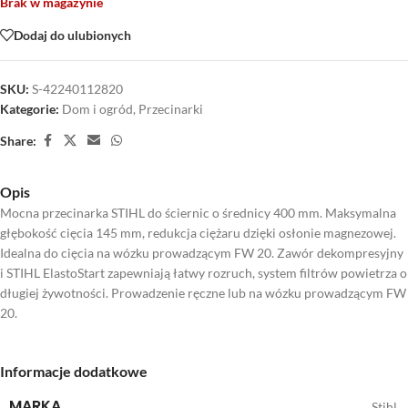
Brak w magazynie
Dodaj do ulubionych
SKU:
S-42240112820
Kategorie:
Dom i ogród
,
Przecinarki
Share:
Opis
Mocna przecinarka STIHL do ściernic o średnicy 400 mm. Maksymalna
głębokość cięcia 145 mm, redukcja ciężaru dzięki osłonie magnezowej.
Idealna do cięcia na wózku prowadzącym FW 20. Zawór dekompresyjny
i STIHL ElastoStart zapewniają łatwy rozruch, system filtrów powietrza o
długiej żywotności. Prowadzenie ręczne lub na wózku prowadzącym FW
20.
Informacje dodatkowe
MARKA
Stihl