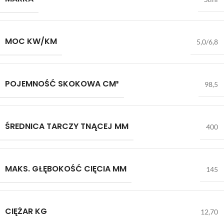
MOC KW/KM
5,0/6,8
POJEMNOŚĆ SKOKOWA CM³
98,5
ŚREDNICA TARCZY TNĄCEJ MM
400
MAKS. GŁĘBOKOŚĆ CIĘCIA MM
145
CIĘŻAR KG
12,70