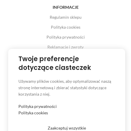
INFORMACJE
Regulamin sklepu
Polityka cookies
Polityka prywatności
Reklamacje i zwroty
Prawo odstąpienia od umowy
Twoje preferencje
dotyczące ciasteczek
Używamy plików cookies, aby optymalizować naszą
INFORMACJE
stronę internetową i zbierać statystyki dotyczące
korzystania z niej.
Serwis
Kontakt
Polityka prywatności
Polityka cookies
Czas i koszt dostawy
Formy płatności
Zaakceptuj wszystkie