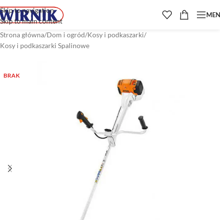
Skip to navigation
ME
Skip to main content
Strona główna
/
Dom i ogród
/
Kosy i podkaszarki
/
Kosy i podkaszarki Spalinowe
BRAK