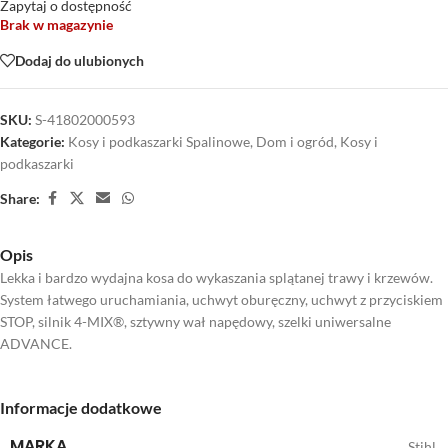
Zapytaj o dostępność
Brak w magazynie
Dodaj do ulubionych
SKU:
S-41802000593
Kategorie:
Kosy i podkaszarki Spalinowe
,
Dom i ogród
,
Kosy i
podkaszarki
Share:
Opis
Lekka i bardzo wydajna kosa do wykaszania splątanej trawy i krzewów.
System łatwego uruchamiania, uchwyt oburęczny, uchwyt z przyciskiem
STOP, silnik 4-MIX®, sztywny wał napędowy, szelki uniwersalne
ADVANCE.
Informacje dodatkowe
MARKA
Stihl