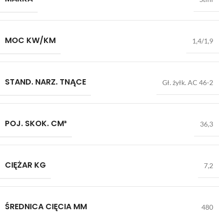
MOC KW/KM
1,4/1,9
STAND. NARZ. TNĄCE
Gł. żyłk. AC 46-2
POJ. SKOK. CM³
36,3
CIĘŻAR KG
7,2
ŚREDNICA CIĘCIA MM
480