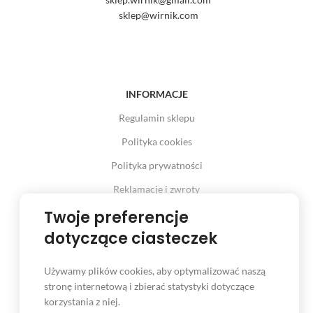
sklep@wirnik.com
INFORMACJE
Regulamin sklepu
Polityka cookies
Polityka prywatności
Reklamacje i zwroty
Prawo odstąpienia od umowy
Twoje preferencje
dotyczące ciasteczek
Używamy plików cookies, aby optymalizować naszą
INFORMACJE
stronę internetową i zbierać statystyki dotyczące
korzystania z niej.
Serwis