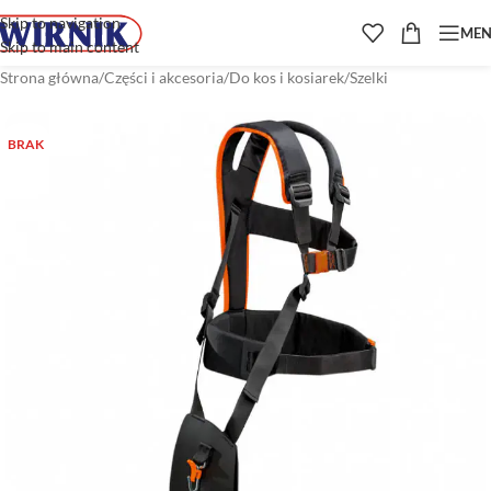
Skip to navigation
ME
Skip to main content
Strona główna
/
Części i akcesoria
/
Do kos i kosiarek
/
Szelki
BRAK