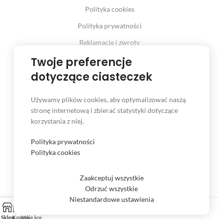
Polityka cookies
Polityka prywatności
Reklamacje i zwroty
Prawo odstąpienia od umowy
Twoje preferencje
dotyczące ciasteczek
Używamy plików cookies, aby optymalizować naszą
INFORMACJE
stronę internetową i zbierać statystyki dotyczące
korzystania z niej.
Serwis
Kontakt
Polityka prywatności
Polityka cookies
Czas i koszt dostawy
Formy płatności
Zaakceptuj wszystkie
Odrzuć wszystkie
Niestandardowe ustawienia
Sklep
Koszyk
Moje konto