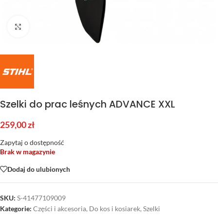
Kliknij aby powiększyć
Szelki do prac leśnych ADVANCE XXL
259,00
zł
Zapytaj o dostępność
Brak w magazynie
Dodaj do ulubionych
SKU:
S-41477109009
Kategorie:
Części i akcesoria
,
Do kos i kosiarek
,
Szelki