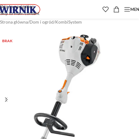
Skip to navigation
ME
Skip to main content
Strona główna
/
Dom i ogród
/
KombiSystem
BRAK