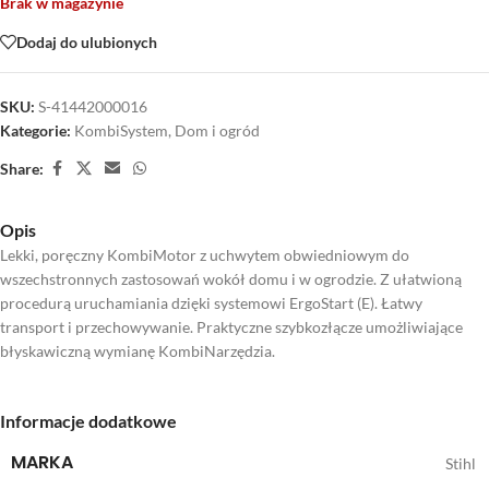
Brak w magazynie
Dodaj do ulubionych
SKU:
S-41442000016
Kategorie:
KombiSystem
,
Dom i ogród
Share:
Opis
Lekki, poręczny KombiMotor z uchwytem obwiedniowym do
wszechstronnych zastosowań wokół domu i w ogrodzie. Z ułatwioną
procedurą uruchamiania dzięki systemowi ErgoStart (E). Łatwy
transport i przechowywanie. Praktyczne szybkozłącze umożliwiające
błyskawiczną wymianę KombiNarzędzia.
Informacje dodatkowe
MARKA
Stihl