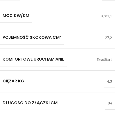
MOC KW/KM
0,8/1,1
POJEMNOŚĆ SKOKOWA CM³
27,2
KOMFORTOWE URUCHAMIANIE
ErgoStart
CIĘŻAR KG
4,3
DŁUGOŚĆ DO ZŁĄCZKI CM
84