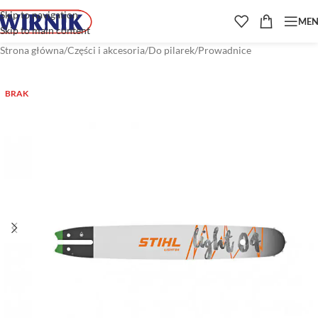
Skip to navigation
ME
Skip to main content
Strona główna
/
Części i akcesoria
/
Do pilarek
/
Prowadnice
BRAK