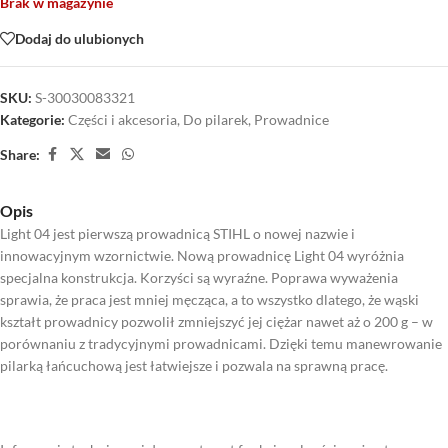
Brak w magazynie
Dodaj do ulubionych
SKU:
S-30030083321
Kategorie:
Części i akcesoria
,
Do pilarek
,
Prowadnice
Share:
Opis
Light 04 jest pierwszą prowadnicą STIHL o nowej nazwie i
innowacyjnym wzornictwie. Nową prowadnicę Light 04 wyróżnia
specjalna konstrukcja. Korzyści są wyraźne. Poprawa wyważenia
sprawia, że praca jest mniej męcząca, a to wszystko dlatego, że wąski
kształt prowadnicy pozwolił zmniejszyć jej ciężar nawet aż o 200 g – w
porównaniu z tradycyjnymi prowadnicami. Dzięki temu manewrowanie
pilarką łańcuchową jest łatwiejsze i pozwala na sprawną pracę.