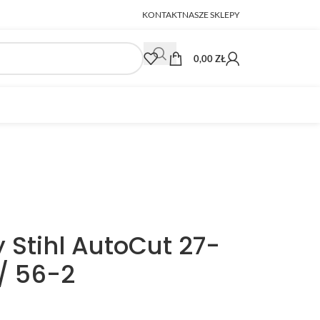
KONTAKT
NASZE SKLEPY
0,00
ZŁ
 Stihl AutoCut 27-
 / 56-2