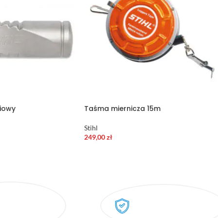
niowy
Taśma miernicza 15m
Stihl
249,00
zł