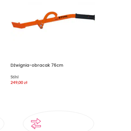
Dźwignia-obracak 76cm
Stihl
249,00
zł