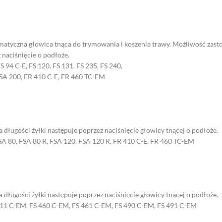
tyczna głowica tnąca do trymowania i koszenia trawy. Możliwość zastos
 naciśnięcie o podłoże.
FS 94 C-E, FS 120, FS 131. FS 235, FS 240,
FSA 200, FR 410 C-E, FR 460 TC-EM
długości żyłki następuje poprzez naciśnięcie głowicy tnącej o podłoże.
 FSA 80, FSA 80 R, FSA 120, FSA 120 R, FR 410 C-E, FR 460 TC-EM
długości żyłki następuje poprzez naciśnięcie głowicy tnącej o podłoże.
 411 C-EM, FS 460 C-EM, FS 461 C-EM, FS 490 C-EM, FS 491 C-EM