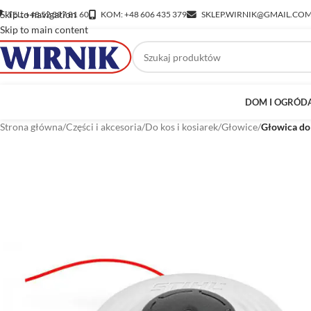
Skip to navigation
TEL: +48 52 397 81 60
KOM: +48 606 435 379
SKLEP.WIRNIK@GMAIL.CO
Skip to main content
DOM I OGRÓD
Strona główna
/
Części i akcesoria
/
Do kos i kosiarek
/
Głowice
/
Głowica do 