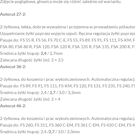
Zdjęcie poglądowe, głowica może się różnić zależnie od wariantu.
Autocut 27-2
:
2-żyłkowa, lekka, dobrze wyważona i przyjemna w prowadzeniu półautoma
Uzupełnianie żyłki poprzez wyjęcie szpuli. Ręczna regulacja żyłki poprzez
Pasuje do: FS 55 R, FS 56, FS 70 C-E, FS 55, FS 89, FS 91, FS 111, FS-KM, 
FSA 80, FSA 80 R, FSA 120, FSA 120 R, FSA 135 R, FSA 135, FSA 200 R, 
Średnica żyłki tnącej:
2,4
/ 2,7mm
Zalecana długość żyłki (m): 2 × 3,5
Autocut 36-2
:
2-żyłkowa, do koszenia i prac wykończeniowych. Automatyczna regulacja 
Pasuje do: FS 89, FS 91, FS 111, FS-KM, FS 120, FS 131. FS 235, FS 240,
Średnica żyłki tnącej: 2,4 /
2,7
/ 3,0 / 3,3mm
Zalecana długość żyłki (m): 2 × 4
Autocut 46-2
:
2-żyłkowa, do koszenia i prac wykończeniowych. Automatyczna regulacja 
Pasuje do: FS 260, FS 311, FS 360 C-EM, FS 361 C-EM, FS 410 C-EM, FS
Średnica żyłki tnącej: 2,4 /
2,7
/ 3,0 / 3,3mm