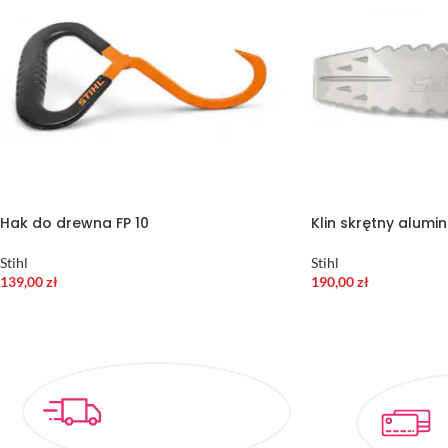
Hak do drewna FP 10
Klin skrętny alumi
Stihl
Stihl
139,00
zł
190,00
zł