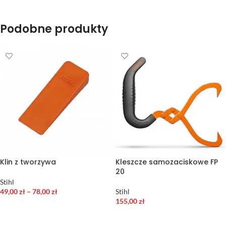
Podobne produkty
Klin z tworzywa
Kleszcze samozaciskowe FP
20
Stihl
49,00
zł
–
78,00
zł
Stihl
155,00
zł
WYBIERZ OPCJE
DODAJ DO KOSZYKA