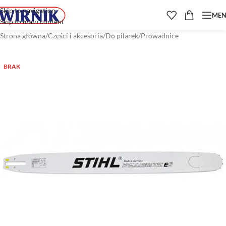
Skip to navigation
ME
Skip to main content
Strona główna
/
Części i akcesoria
/
Do pilarek
/
Prowadnice
BRAK