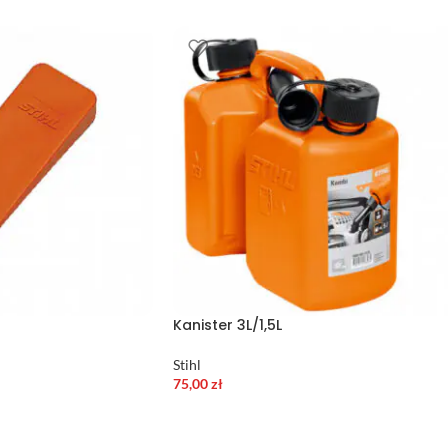
Kanister 3L/1,5L
Stihl
75,00
zł