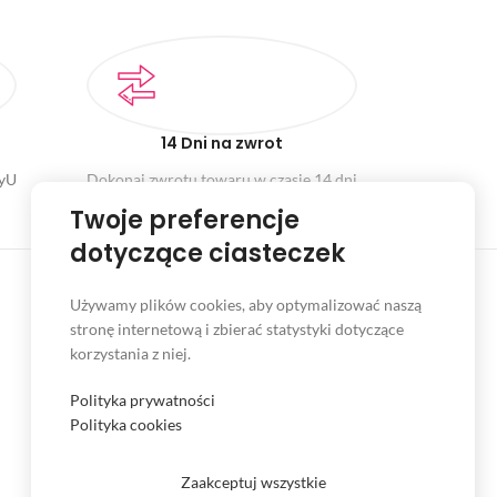
14 Dni na zwrot
ayU
Dokonaj zwrotu towaru w czasie 14 dni
Twoje preferencje
dotyczące ciasteczek
Używamy plików cookies, aby optymalizować naszą
stronę internetową i zbierać statystyki dotyczące
INFORMACJE
korzystania z niej.
Serwis
Polityka prywatności
Kontakt
Polityka cookies
Czas i koszt dostawy
Zaakceptuj wszystkie
Formy płatności