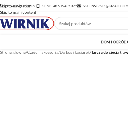
Skip to navigation
TEL: +48 52 397 81 60
KOM: +48 606 435 379
SKLEP.WIRNIK@GMAIL.CO
Skip to main content
DOM I OGRÓD
Strona główna
/
Części i akcesoria
/
Do kos i kosiarek
/
Tarcza do cięcia tra