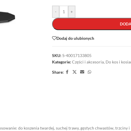
-
+
DODA
Dodaj do ulubionych
SKU:
S-40017133805
Kategorie:
Części i akcesoria
,
Do kos i kosia
Share:
tosowanie: do koszenia twardej, suchej trawy, gęstych chwastów, trzciny 