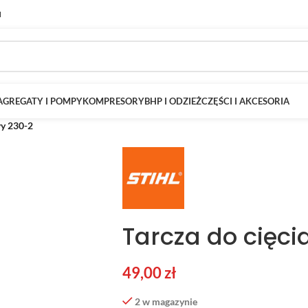
M
AGREGATY I POMPY
KOMPRESORY
BHP I ODZIEŻ
CZĘŚCI I AKCESORIA
wy 230-2
Tarcza do cięci
49,00
zł
2 w magazynie