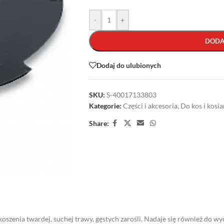
-
+
DODA
Dodaj do ulubionych
SKU:
S-40017133803
Kategorie:
Części i akcesoria
,
Do kos i kosia
Share:
 koszenia twardej, suchej trawy, gęstych zarośli. Nadaje się również do w