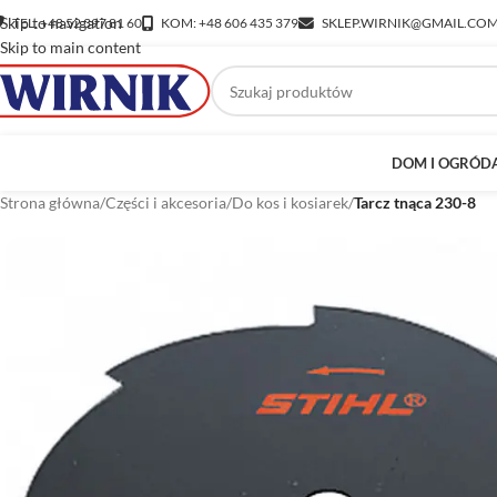
Skip to navigation
TEL: +48 52 397 81 60
KOM: +48 606 435 379
SKLEP.WIRNIK@GMAIL.CO
Skip to main content
DOM I OGRÓD
Strona główna
/
Części i akcesoria
/
Do kos i kosiarek
/
Tarcz tnąca 230-8