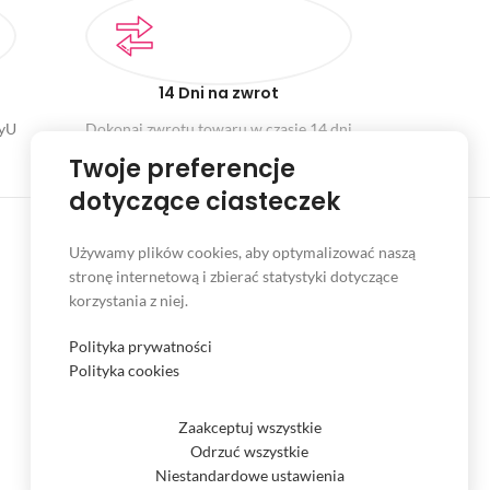
14 Dni na zwrot
ayU
Dokonaj zwrotu towaru w czasie 14 dni
Twoje preferencje
dotyczące ciasteczek
Używamy plików cookies, aby optymalizować naszą
stronę internetową i zbierać statystyki dotyczące
INFORMACJE
korzystania z niej.
Serwis
Polityka prywatności
Kontakt
Polityka cookies
Czas i koszt dostawy
Zaakceptuj wszystkie
Formy płatności
Odrzuć wszystkie
Niestandardowe ustawienia