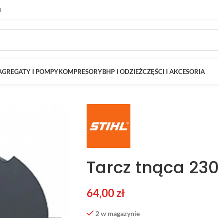
M
AGREGATY I POMPY
KOMPRESORY
BHP I ODZIEŻ
CZĘŚCI I AKCESORIA
Tarcz tnąca 23
64,00
zł
2 w magazynie