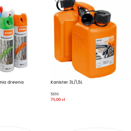
nia drewna
Kanister 3L/1,5L
Stihl
75,00
zł