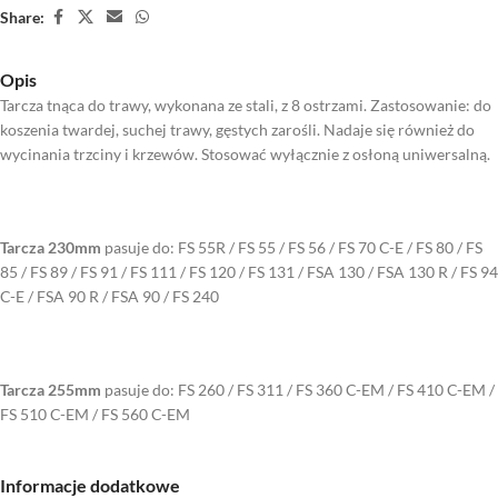
Share:
Opis
Tarcza tnąca do trawy, wykonana ze stali, z 8 ostrzami. Zastosowanie: do
koszenia twardej, suchej trawy, gęstych zarośli. Nadaje się również do
wycinania trzciny i krzewów. Stosować wyłącznie z osłoną uniwersalną.
Tarcza 230mm
pasuje do: FS 55R / FS 55 / FS 56 / FS 70 C-E / FS 80 / FS
85 / FS 89 / FS 91 / FS 111 / FS 120 / FS 131 / FSA 130 / FSA 130 R / FS 94
C-E / FSA 90 R / FSA 90 / FS 240
Tarcza 255mm
pasuje do: FS 260 / FS 311 / FS 360 C-EM / FS 410 C-EM /
FS 510 C-EM / FS 560 C-EM
Informacje dodatkowe