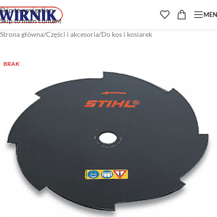
Skip to navigation
ME
Skip to main content
Strona główna
/
Części i akcesoria
/
Do kos i kosiarek
BRAK