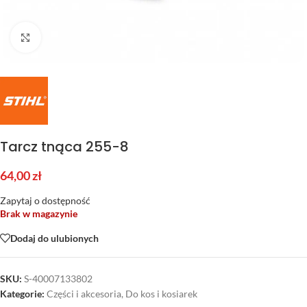
Kliknij aby powiększyć
Tarcz tnąca 255-8
64,00
zł
Zapytaj o dostępność
Brak w magazynie
Dodaj do ulubionych
SKU:
S-40007133802
Kategorie:
Części i akcesoria
,
Do kos i kosiarek