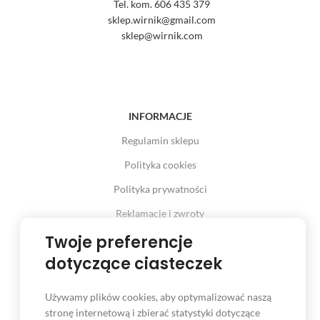
Tel. kom. 606 435 379
sklep.wirnik@gmail.com
sklep@wirnik.com
INFORMACJE
Regulamin sklepu
Polityka cookies
Polityka prywatności
Reklamacje i zwroty
Prawo odstąpienia od umowy
Twoje preferencje
dotyczące ciasteczek
Używamy plików cookies, aby optymalizować naszą
INFORMACJE
stronę internetową i zbierać statystyki dotyczące